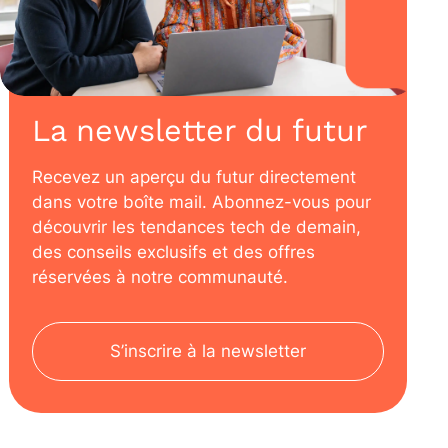
La newsletter du futur
Recevez un aperçu du futur directement
dans votre boîte mail. Abonnez-vous pour
découvrir les tendances tech de demain,
des conseils exclusifs et des offres
réservées à notre communauté.
S’inscrire à la newsletter