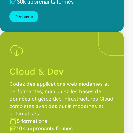
30k apprenants formés
Découvrir
Cloud & Dev
Codez des applications web modernes et
performantes, manipulez les bases de
données et gérez des infrastructures Cloud
complètes avec des outils modernes et
automatisés.
5 formations
10k apprenants formés