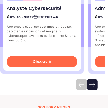
Analyste Cybersécurité
Admin
RNCP niv. 7 (Bac+5)
8 septembre 2026
RNCP ni
Apprenez à sécuriser systèmes et réseaux,
Apprenez
détecter les intrusions et réagir aux
système
cyberattaques avec des outils comme Splunk,
infrastr
Linux ou Snort.
IT avec 
Ansible e
Découvrir
NOS FORMATIONS