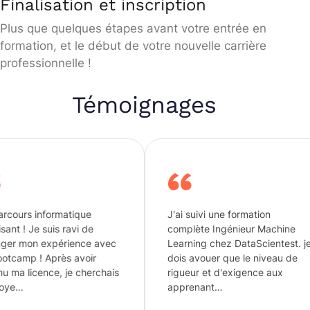
Finalisation et inscription
Plus que quelques étapes avant votre entrée en
formation, et le début de votre nouvelle carrière
professionnelle !
Témoignages
ique
J'ai suivi une formation
Flexi
vi de
complète Ingénieur Machine
je re
ence avec
Learning chez DataScientest. je
adoré
avoir
dois avouer que le niveau de
pour 
 cherchais
rigueur et d'exigence aux
paren
apprenant…