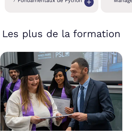
Fondamentaux de Python
Manag
Les plus de la formation