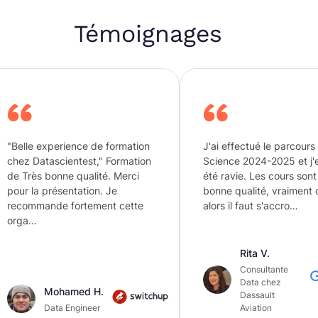
Témoignages
ience de formation
J'ai effectué le parcours Data
ientest," Formation
Science 2024-2025 et j'en ai
e qualité. Merci
été ravie. Les cours sont de très
entation. Je
bonne qualité, vraiment dense
 fortement cette
alors il faut s'accro…
Rita V.
Consultante
Data chez
amed H.
Dassault
 Engineer
Aviation