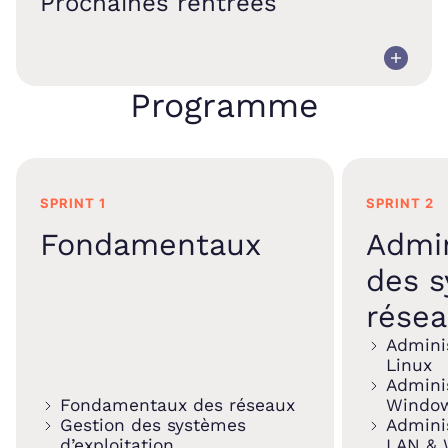
Prochaines rentrées
Programme
SPRINT 1
SPRINT 2
Fondamentaux
Admin
des s
rése
Admini
Linux
Admini
Fondamentaux des réseaux
Windo
Gestion des systèmes
Admini
d’exploitation
LAN &