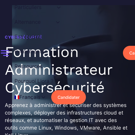
Aller
Particuliers
au
contenu
Alternance
Entreprises
CYBERSÉCURITÉ
Formation
Événements
Ca
Administrateur
Ressources
Pourquoi Liora ?
Cybersécurité
Français
Candidater
Apprenez à administrer et sécuriser des systèmes
complexes, déployer des infrastructures cloud et
réseaux, et automatiser la gestion IT avec des
outils comme Linux, Windows, VMware, Ansible et