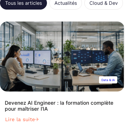
Catégories
Tous les articles
Actualités
Cloud & Dev
C
Data & IA
Devenez AI Engineer : la formation complète
pour maîtriser l’IA
Lire la suite