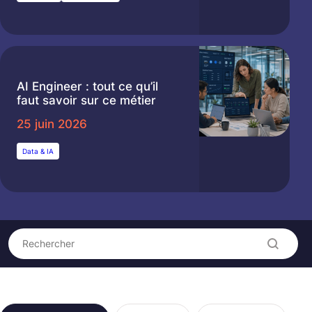
AI Engineer : tout ce qu’il
faut savoir sur ce métier
25 juin 2026
Data & IA
Recherche
Rechercher