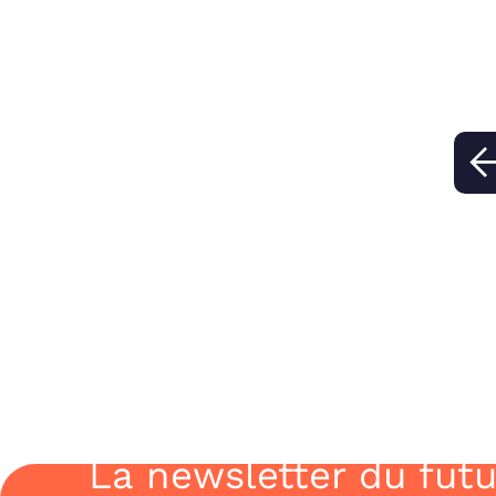
proposons de découvrir les entreprises qui
recrutent en Data Science dans le Nord Est.
La newsletter du futu