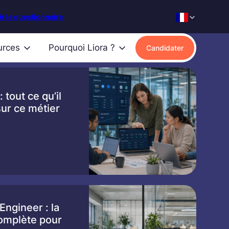
r le questionnaire
urces
Pourquoi Liora ?
Candidater
 tout ce qu’il
sur ce métier
Engineer : la
omplète pour