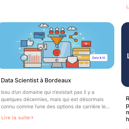
représentent que la partie émergée de
D
L
l’iceberg du monde de l’apprentissage profond.
f
L’apprentissage automatique et l’apprentissage
d
non supervisé se développent dans de
d
nombreux domaines.
p
d
a
d
Data & IA
D
s
Data Scientist à Bordeaux
Issu d’un domaine qui n’existait pas il y a
R
quelques décennies, mais qui est désormais
p
connu comme l’une des options de carrière les
m
plus prometteuses de cette décennie, le «
Lire la suite
Data Scientist » est la nouvelle profession de
la jeune génération d’aujourd’hui.