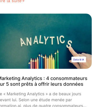
ire la suite
Data & IA
arketing Analytics : 4 consommateurs
ur 5 sont prêts à offrir leurs données
e « Marketing Analytics » a de beaux jours
evant lui. Selon une étude menée par
ormation.ai, plus de quatre consommateurs