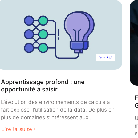
Data & IA
Apprentissage profond : une
opportunité à saisir
F
L’évolution des environnements de calculs a
G
fait exploser l’utilisation de la data. De plus en
plus de domaines s’intéressent aux
U
traitements de la data. La reconnaissance
m
Lire la suite
faciale ou encore la traduction automatique ne
e