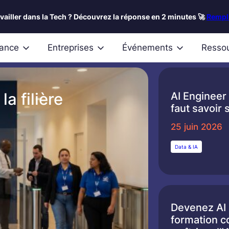
availler dans la Tech ? Découvrez la réponse en 2 minutes 🚀
Rempli
nance
Entreprises
Événements
Resso
a filière
AI Engineer :
faut savoir 
25 juin 2026
Data & IA
Devenez AI 
formation c