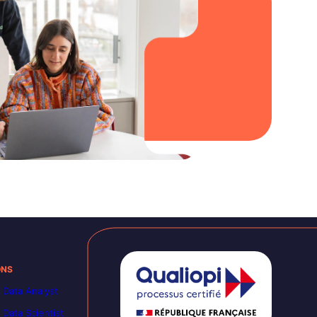
ONS
 Data Analyst
 Data Scientist