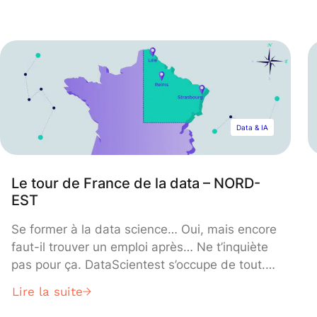
Data & IA
Le tour de France de la data – NORD-
EST
Se former à la data science… Oui, mais encore
faut-il trouver un emploi après… Ne t’inquiète
pas pour ça. DataScientest s’occupe de tout.
Nous t’emmenons avec nous pour le “tour de
Lire la suite
France de la data”. Dans cet épisode, nous te