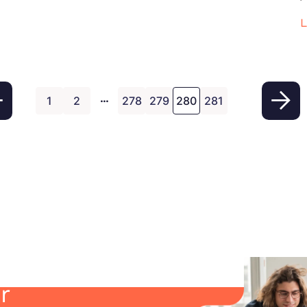
parti !
s
L
p
c
p
…
1
2
278
279
280
281
r