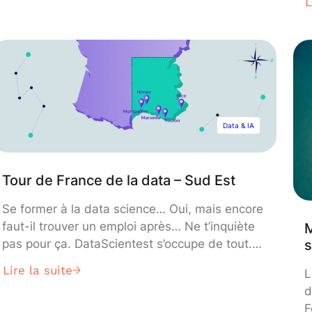
L
Data & IA
Tour de France de la data – Sud Est
Se former à la data science… Oui, mais encore
faut-il trouver un emploi après… Ne t’inquiète
M
s
pas pour ça. DataScientest s’occupe de tout.
Nous t’emmenons avec nous pour le “tour de
Lire la suite
L
France de la data” où nous te proposons de
d
découvrir les entreprises qui recrutent. C’est
F