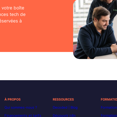
 votre boîte
nces tech de
réservées à
À PROPOS
RESSOURCES
FORMATI
Qui sommes-nous ?
Decoded | Blog
Formation
Financements et tarifs
Découvrir n8n
Formation