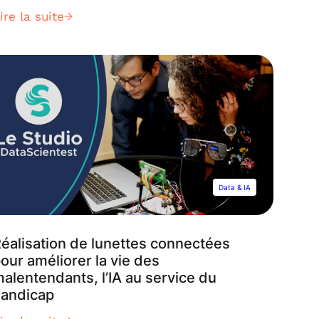
écouvrez pourquoi et comment suivre une
ire la suite
ormation DevOps. Face à la transformation
igitale, les projets de développement logiciel
oivent répondre à des contraintes toujours
lus strictes. Afin de répondre à la demande
es utilisateurs finaux, les entreprises
doptent la méthodologie DevOps pour le
éveloppement d’applications ou encore la
ata Science. Il devient très important de
uivre une formation DevOps.
Data & IA
éalisation de lunettes connectées
our améliorer la vie des
alentendants, l’IA au service du
handicap