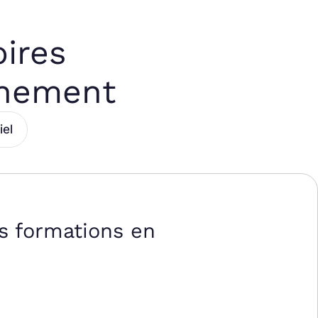
oires
énement
iel
s formations en