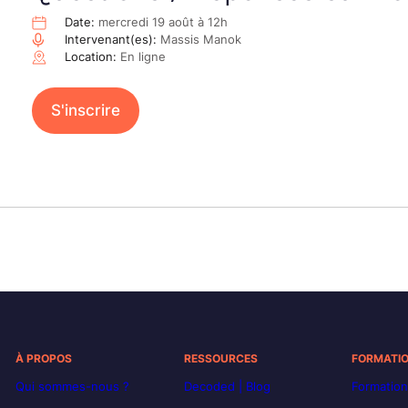
Date:
mercredi 19 août à 12h
Intervenant(es):
Massis Manok
Location:
En ligne
S'inscrire
À PROPOS
RESSOURCES
FORMATI
Qui sommes-nous ?
Decoded | Blog
Formation