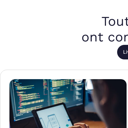
Tout
ont co
L