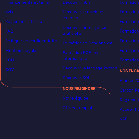
Financements et tarifs
Découvrir n8n
Formation
Avis
Découvrir le machine
Formation
learning
Règlement intérieur
Formation
Découvrir l’intelligence
FAQ
Formatio
artificielle
Politique de confidentialité
Formation
Le métier de Data Analyst
Mentions légales
Formation
Formation POEI en
informatique
CGU
Formation
Découvrir le langage Python
CGV
NOS ENG
Découvrir SQL
France 2
NOUS REJOINDRE
Carbon Re
Notre équipe
Règlement
Offres d’emploi
Accueil h
VAE