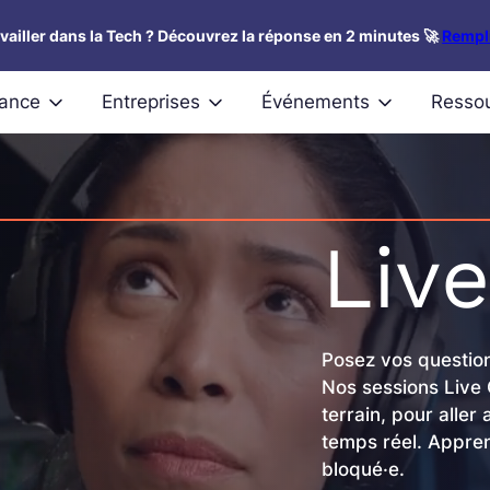
availler dans la Tech ? Découvrez la réponse en 2 minutes 🚀
Rempli
nance
Entreprises
Événements
Resso
Liv
Posez vos question
Nos sessions Live
terrain, pour aller
temps réel. Appren
bloqué·e.