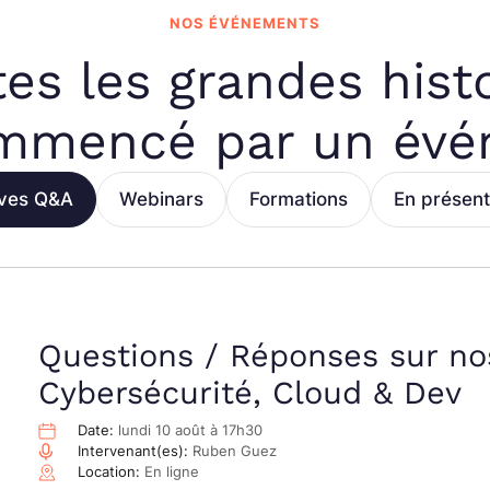
NOS ÉVÉNEMENTS
es les grandes hist
mmencé par un év
ives Q&A
Webinars
Formations
En présent
Questions / Réponses sur no
Cybersécurité, Cloud & Dev
Date:
lundi 10 août à 17h30
Intervenant(es):
Ruben Guez
Location:
En ligne