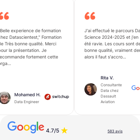
nce de formation
J'ai effectué le parcours Data
test," Formation
Science 2024-2025 et j'en ai
ualité. Merci
été ravie. Les cours sont de très
ation. Je
bonne qualité, vraiment dense
rtement cette
alors il faut s'accro…
Rita V.
Consultante
Data chez
ed H.
Dassault
gineer
Aviation
4.7/5
583 avis