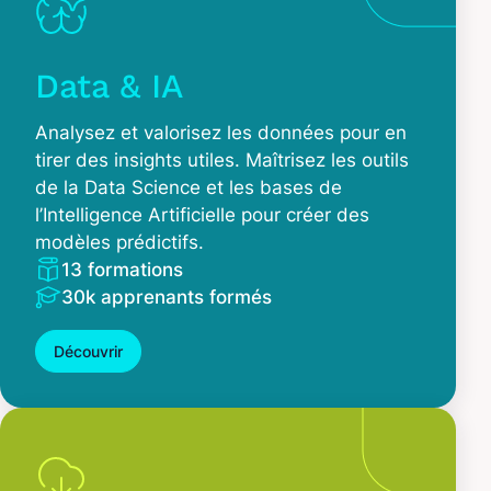
Data & IA
Analysez et valorisez les données pour en
tirer des insights utiles. Maîtrisez les outils
de la Data Science et les bases de
l’Intelligence Artificielle pour créer des
modèles prédictifs.
13 formations
30k apprenants formés
Découvrir