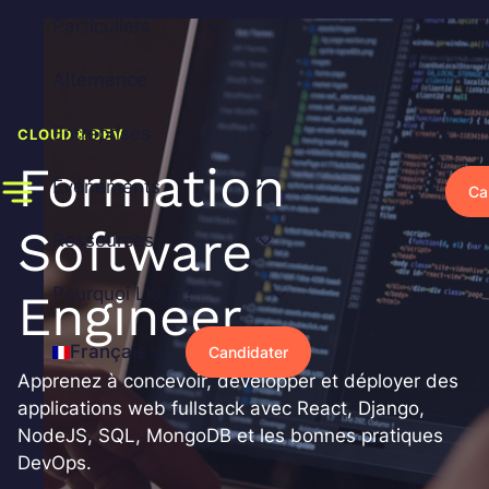
Aller
Particuliers
au
contenu
Alternance
Entreprises
CLOUD & DEV
Formation
Événements
Ca
Software
Ressources
Pourquoi Liora ?
Engineer
Français
Candidater
Apprenez à concevoir, développer et déployer des
applications web fullstack avec React, Django,
NodeJS, SQL, MongoDB et les bonnes pratiques
DevOps.