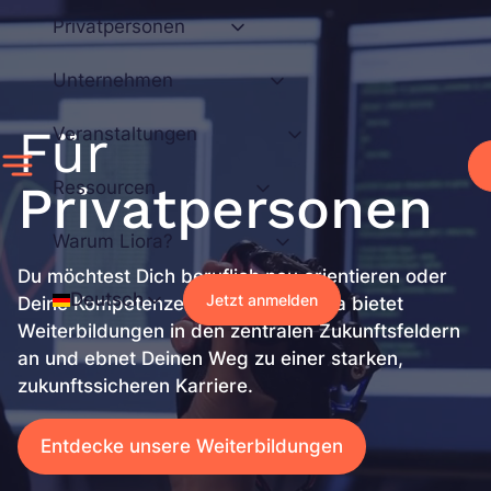
Zum
Privatpersonen
Inhalt
springen
Unternehmen
Für
Veranstaltungen
Privatpersonen
Ressourcen
Warum Liora?
Du möchtest Dich beruflich neu orientieren oder
Deutsch
Jetzt anmelden
Deine Kompetenzen erweitern? Liora bietet
Weiterbildungen in den zentralen Zukunftsfeldern
an und ebnet Deinen Weg zu einer starken,
zukunftssicheren Karriere.
Entdecke unsere Weiterbildungen