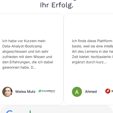
Ihr Erfolg.
be vor Kurzem mein
Ich finde diese Plattform die
nalyst-Bootcamp
beste, weil sie eine intelligente
hlossen und bin sehr
Art des Lernens in der heutigen
den mit dem Wissen und
Zeit bietet: textbasierte Inhalte,
ahrungen, die ich dabei
ergänzt durch kurz…
en habe. D…
Matea Mutz
Ahmed