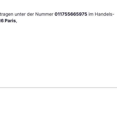
getragen unter der Nummer
011755665975
im Handels-
16 Paris
,