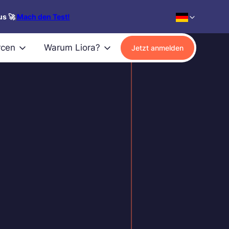
us 🚀
Mach den Test!
rcen
Warum Liora?
Jetzt anmelden