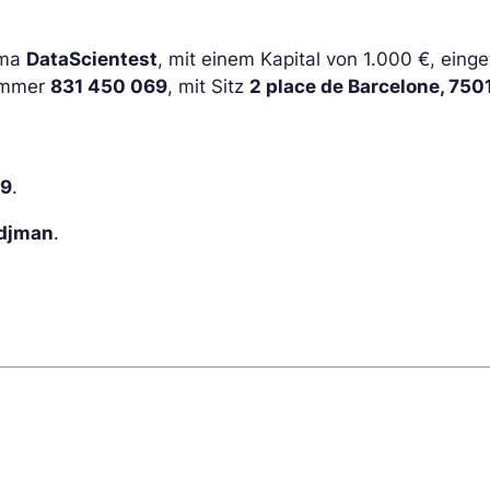
rma
DataScientest
, mit einem Kapital von 1.000 €, ein
Nummer
831 450 069
, mit Sitz
2 place de Barcelone, 750
69
.
rdjman
.