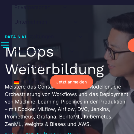
Zum
Privatpersonen
Inhalt
springen
Unternehmen
Veranstaltungen
DATA & KI
MLOps
Ressourcen
Weiterbildung
Warum Liora?
Deutsch
Jetzt anmelden
Meistere das Containerisieren von Modellen, die
Orchestrierung von Workflows und das Deployment
von Machine-Learning-Pipelines in der Produktion
– mit Docker, MLflow, Airflow, DVC, Jenkins,
Prometheus, Grafana, BentoML, Kubernetes,
ZenML, Weights & Biases und AWS.