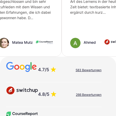
n und bin sehr
Art des Lernens in der heutigen
t dem Wissen und
Zeit bietet: textbasierte Inhalte,
en, die ich dabei
ergänzt durch kurz…
be. D…
a Mutz
Ahmed
4.7/5
583 Bewertungen
4.8/5
266 Bewertungen