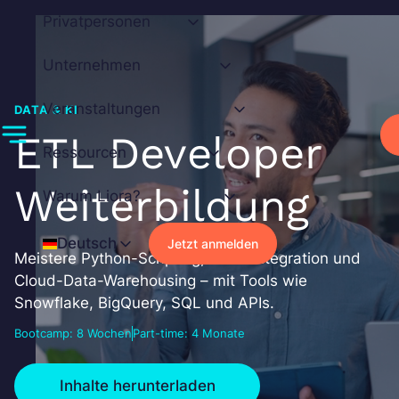
Zum
Privatpersonen
Inhalt
springen
Unternehmen
Veranstaltungen
DATA & KI
ETL Developer
Ressourcen
Weiterbildung
Warum Liora?
Deutsch
Jetzt anmelden
Meistere Python-Scripting, Datenintegration und
Cloud-Data-Warehousing – mit Tools wie
Snowflake, BigQuery, SQL und APIs.
Bootcamp: 8 Wochen
Part-time: 4 Monate
Inhalte herunterladen