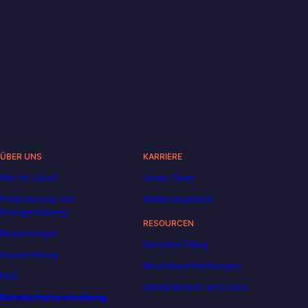
[hubspot portal=“19831339″ id=“87d877e8-c958-
4a54-99b3-0caa0780c15b“ version=““ type=“form“]
ÜBER UNS
KARRIERE
Wer ist Liora?
Unser Team
Finanzierung und
Stellenangebote
Preisgestaltung
RESOURCEN
Bewertungen
Decoded | Blog
Hausordnung
Berufsbeschreibungen
FAQ
DataScientest wird Liora
Datenschutzverordnung