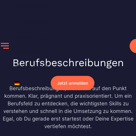
Zum
Privatpersonen
Inhalt
springen
Unternehmen
Veranstaltungen
Ressourcen
Berufsbeschreibungen
Warum Liora?
Deutsch
Jetzt anmelden
Berufsbeschreibungen, die direkt auf den Punkt
kommen. Klar, prägnant und praxisorientiert. Um ein
Berufsfeld zu entdecken, die wichtigsten Skills zu
verstehen und schnell in die Umsetzung zu kommen.
Egal, ob Du gerade erst startest oder Deine Expertise
vertiefen möchtest.