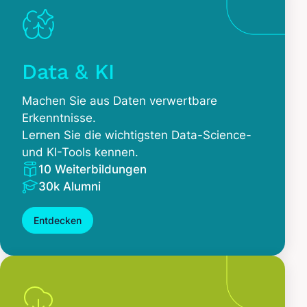
Data & KI
Machen Sie aus Daten verwertbare
Erkenntnisse.
Lernen Sie die wichtigsten Data-Science-
und KI-Tools kennen.
10 Weiterbildungen
30k Alumni
Entdecken