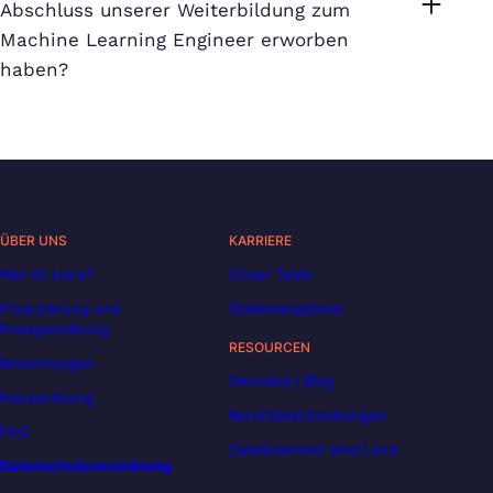
Abschluss unserer Weiterbildung zum
Machine Learning Engineer erworben
haben?
ÜBER UNS
KARRIERE
Wer ist Liora?
Unser Team
Finanzierung und
Stellenangebote
Preisgestaltung
RESOURCEN
Bewertungen
Decoded | Blog
Hausordnung
Berufsbeschreibungen
FAQ
DataScientest wird Liora
Datenschutzverordnung