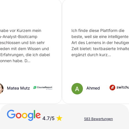
zem mein
Ich finde diese Plattform die
Ic
otcamp
beste, weil sie eine intelligente
de
 bin sehr
Art des Lernens in der heutigen
Ha
m Wissen und
Zeit bietet: textbasierte Inhalte,
Dm
die ich dabei
ergänzt durch kurz…
gr
D…
tz
Ahmed
4.7/5
583 Bewertungen