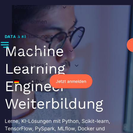
Zum
Privatpersonen
Inhalt
springen
Unternehmen
Veranstaltungen
DATA & KI
Machine
Ressourcen
Learning
Warum Liora?
Engineer
Deutsch
Jetzt anmelden
Weiterbildung
Lerne, KI-Lösungen mit Python, Scikit-learn,
TensorFlow, PySpark, MLflow, Docker und