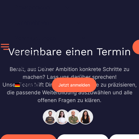
Zum
Privatpersonen
Inhalt
springen
Unternehmen
Veranstaltungen
Vereinbare einen Termin
Ressourcen
Warum Liora?
Bereit, aus Deiner Ambition konkrete Schritte zu
machen? Lass uns darüber sprechen!
Unser Team hilft Dir dabei, Deine Ziele zu präzisieren,
Deutsch
Jetzt anmelden
die passende Weiterbildung auszuwählen und alle
offenen Fragen zu klären.