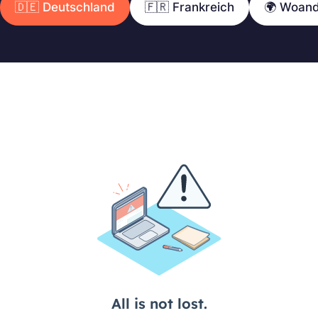
🇩🇪 Deutschland
🇫🇷 Frankreich
🌍 Woan