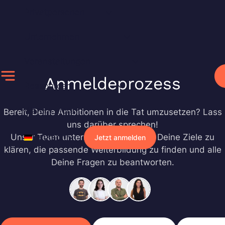
Zum
Privatpersonen
Inhalt
springen
Unternehmen
Veranstaltungen
Anmeldeprozess
Ressourcen
Warum Liora?
Bereit, Deine Ambitionen in die Tat umzusetzen? Lass
uns darüber sprechen!
Unser Team unterstützt Dich dabei, Deine Ziele zu
Deutsch
Jetzt anmelden
klären, die passende Weiterbildung zu finden und alle
Deine Fragen zu beantworten.