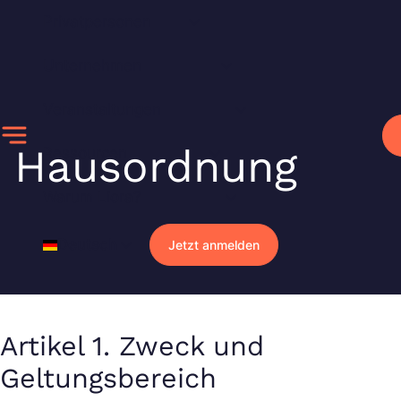
Zum
Privatpersonen
Inhalt
springen
Unternehmen
Veranstaltungen
Hausordnung
Ressourcen
Warum Liora?
Deutsch
Jetzt anmelden
Artikel 1. Zweck und
Geltungsbereich