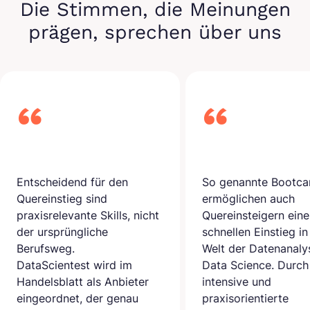
Die Stimmen, die Meinungen
prägen, sprechen über uns
dend für den
So genannte Bootcamps
tieg sind
ermöglichen auch
evante Skills, nicht
Quereinsteigern einen
rüngliche
schnellen Einstieg in die
g.
Welt der Datenanalyse und
ntest wird im
Data Science. Durch
latt als Anbieter
intensive und
net, der genau
praxisorientierte