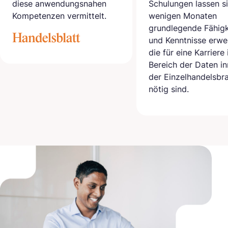
nwendungsnahen
Schulungen lassen sich in
zen vermittelt.
wenigen Monaten
grundlegende Fähigkeiten
und Kenntnisse erwerben,
die für eine Karriere im
Bereich der Daten innerhalb
der Einzelhandelsbranche
nötig sind.