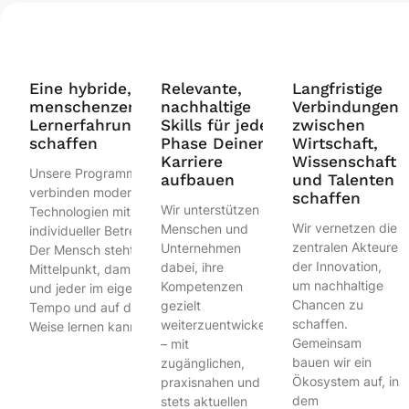
Eine hybride,
Relevante,
Langfristige
menschenzentrierte
nachhaltige
Verbindungen
Lernerfahrung
Skills für jede
zwischen
schaffen
Phase Deiner
Wirtschaft,
Karriere
Wissenschaft
Unsere Programme
aufbauen
und Talenten
verbinden modernste
schaffen
Wir unterstützen
Technologien mit
Wir vernetzen die
Menschen und
individueller Betreuung.
zentralen Akteure
Unternehmen
Der Mensch steht im
der Innovation,
dabei, ihre
Mittelpunkt, damit jede
um nachhaltige
Kompetenzen
und jeder im eigenen
Chancen zu
gezielt
Tempo und auf die eigene
schaffen.
weiterzuentwickeln
Weise lernen kann.
Gemeinsam
– mit
bauen wir ein
zugänglichen,
Ökosystem auf, in
praxisnahen und
dem
stets aktuellen