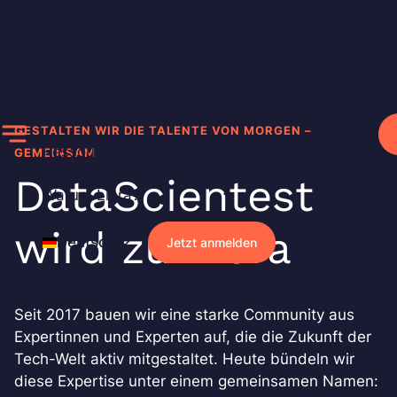
Zum
Privatpersonen
Inhalt
springen
Unternehmen
Veranstaltungen
GESTALTEN WIR DIE TALENTE VON MORGEN –
Ressourcen
GEMEINSAM
DataScientest
Warum Liora?
wird zu Liora
Deutsch
Jetzt anmelden
Seit 2017 bauen wir eine starke Community aus
Expertinnen und Experten auf, die die Zukunft der
Tech-Welt aktiv mitgestaltet. Heute bündeln wir
diese Expertise unter einem gemeinsamen Namen: