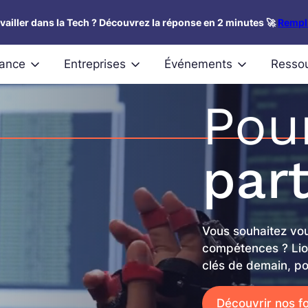
availler dans la Tech ? Découvrez la réponse en 2 minutes 🚀
Rempli
nance
Entreprises
Événements
Resso
Pou
part
Vous souhaitez vou
compétences ? Lio
clés de demain, po
Découvrir nos f