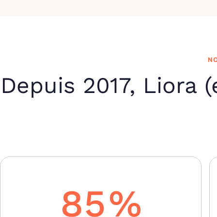
NO
Depuis 2017, Liora 
85
%