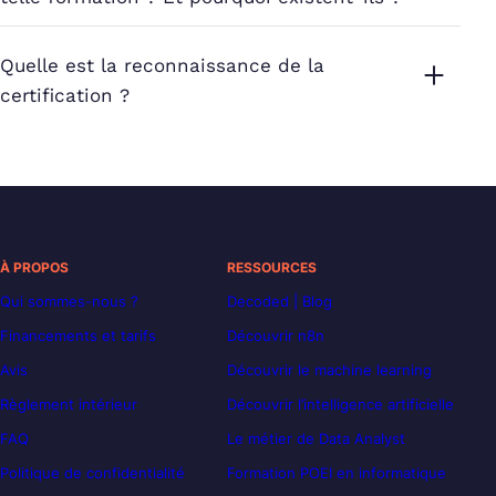
Quelle est la reconnaissance de la
certification ?
À PROPOS
RESSOURCES
Qui sommes-nous ?
Decoded | Blog
Financements et tarifs
Découvrir n8n
Avis
Découvrir le machine learning
Règlement intérieur
Découvrir l’intelligence artificielle
FAQ
Le métier de Data Analyst
Politique de confidentialité
Formation POEI en informatique