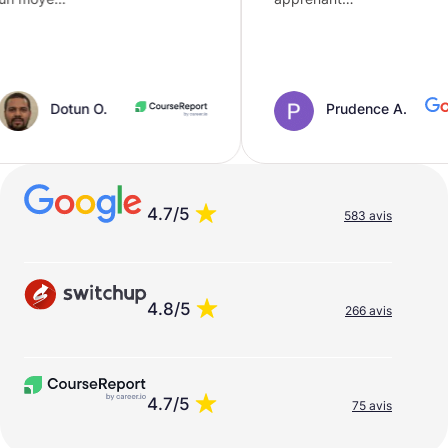
otun O.
Prudence A.
4.7/5
583 avis
4.8/5
266 avis
4.7/5
75 avis