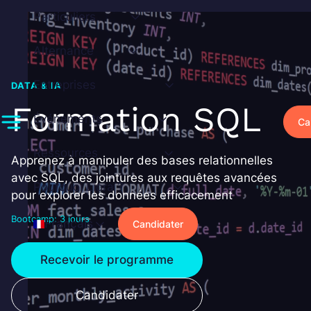
Aller
Particuliers
au
contenu
Alternance
Entreprises
DATA & IA
Formation SQL
Événements
Ca
Ressources
Apprenez à manipuler des bases relationnelles
avec SQL, des jointures aux requêtes avancées
Pourquoi Liora ?
pour explorer les données efficacement
Bootcamp: 3 jours
Français
Candidater
Recevoir le programme
Candidater