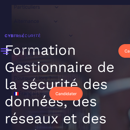
Aller
Particuliers
au
contenu
Alternance
Entreprises
CYBERSÉCURITÉ
Formation
Événements
Ca
Gestionnaire de
Ressources
Pourquoi Liora ?
la sécurité des
Français
Candidater
données, des
réseaux et des