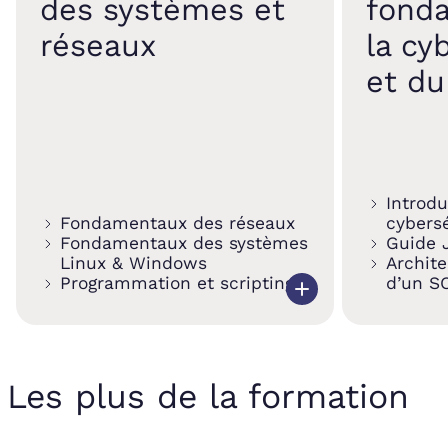
des systèmes et
fond
réseaux
la cy
et d
Introdu
Fondamentaux des réseaux
cybers
Fondamentaux des systèmes
Guide 
Linux & Windows
Archite
Programmation et scripting
d’un S
Les plus de la formation