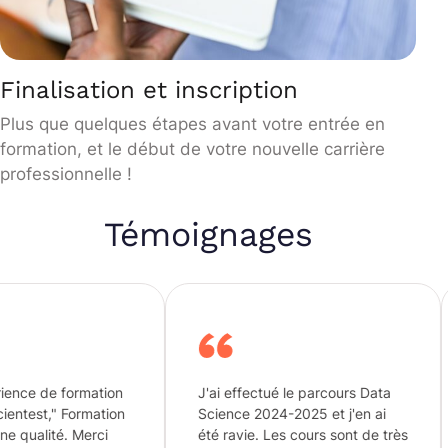
Finalisation et inscription
Plus que quelques étapes avant votre entrée en
formation, et le début de votre nouvelle carrière
professionnelle !
Témoignages
tion
J'ai effectué le parcours Data
Une format
tion
Science 2024-2025 et j'en ai
2023 allant
i
été ravie. Les cours sont de très
au data ma