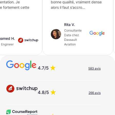
bonne qualité, vraiment dense
passant par
te
alors il faut s'accro…
pour toutes
même co…
Rita V.
Consultante
Data chez
Dassault
Dan
Aviation
4.7/5
583 avis
4.8/5
266 avis