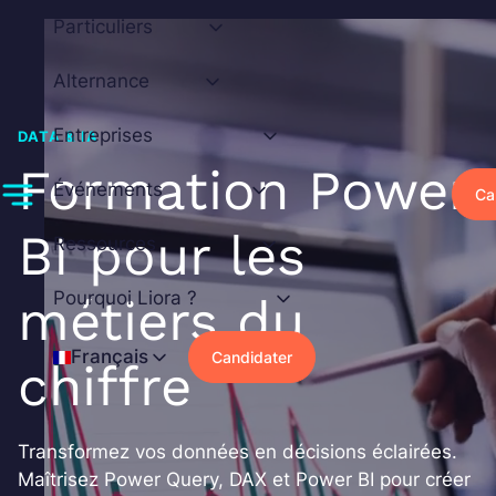
Aller
Particuliers
au
contenu
Alternance
Entreprises
DATA & IA
Formation Power
Événements
Ca
BI pour les
Ressources
Pourquoi Liora ?
métiers du
Français
Candidater
chiffre
Transformez vos données en décisions éclairées.
Maîtrisez Power Query, DAX et Power BI pour créer