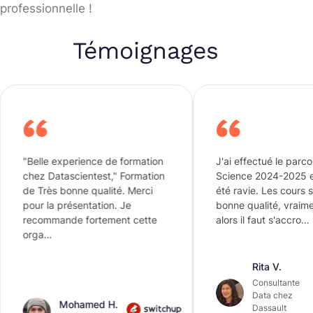
professionnelle !
Témoignages
elle experience de formation
J'ai effectué le parcours Dat
ez Datascientest," Formation
Science 2024-2025 et j'en ai
 Très bonne qualité. Merci
été ravie. Les cours sont de 
ur la présentation. Je
bonne qualité, vraiment den
commande fortement cette
alors il faut s'accro…
ga…
Rita V.
Consultante
Data chez
Mohamed H.
Dassault