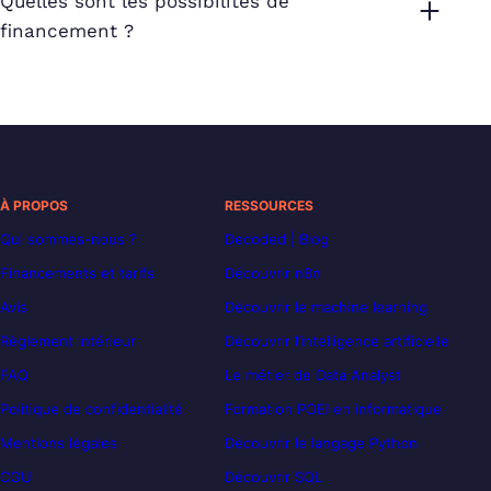
Quelles sont les possibilités de
financement ?
À PROPOS
RESSOURCES
Qui sommes-nous ?
Decoded | Blog
Financements et tarifs
Découvrir n8n
Avis
Découvrir le machine learning
Règlement intérieur
Découvrir l’intelligence artificielle
FAQ
Le métier de Data Analyst
Politique de confidentialité
Formation POEI en informatique
Mentions légales
Découvrir le langage Python
CGU
Découvrir SQL