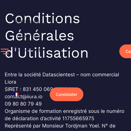
Aller
Particuliers
au
Conditions
contenu
Alternance
Générales
Entreprises
d'Utilisation
Événements
Ca
Ressources
Entre la société Datascientest – nom commercial
Pourquoi Liora ?
Liora
SIRET : 831 450 069 00024
Français
Candidater
contact@liora.io
09 80 80 79 49
Organisme de formation enregistré sous le numéro
de déclaration d’activité 11755665975
Représenté par Monsieur Tordjman Yoel. N° de