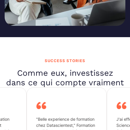
SUCCESS STORIES
Comme eux, investissez
dans ce qui compte vraiment
on
"Belle experience de formation
J'ai effect
chez Datascientest," Formation
Science 20