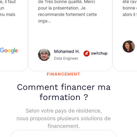
 faut
de Très bonne qualité. Merci
été ravie. 
pour la présentation. Je
bonne qual
mais
recommande fortement cette
alors il fa
orga…
Rit
Con
Dat
Mohamed H.
Das
Data Engineer
Avi
FINANCEMENT
Comment financer ma
formation ?
Selon votre pays de résidence,
nous proposons plusieurs solutions de
financement.