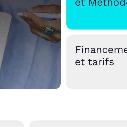
et Méthod
Financem
et tarifs