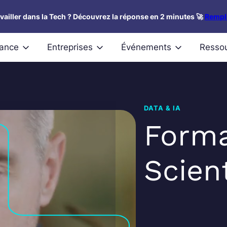
availler dans la Tech ? Découvrez la réponse en 2 minutes 🚀
Rempli
nance
Entreprises
Événements
Resso
DATA & IA
Forma
Scient