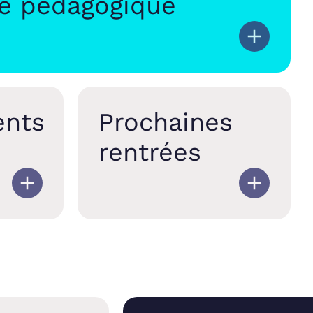
e pédagogique
ents
Prochaines
rentrées