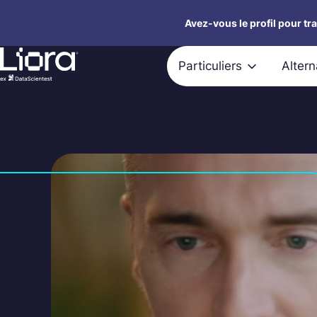
Aller
Avez-vous le profil pour tr
au
contenu
Particuliers
Alter