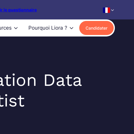
r le questionnaire
urces
Pourquoi Liora ?
Candidater
tion Data
ist