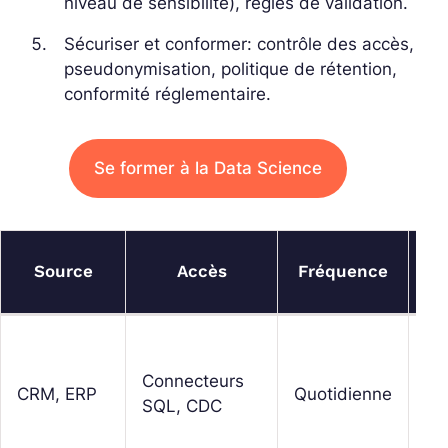
niveau de sensibilité), règles de validation.
Sécuriser et conformer: contrôle des accès,
pseudonymisation, politique de rétention,
conformité réglementaire.
Se former à la Data Science
Q
Source
Accès
Fréquence
go
Li
tab
Connecteurs
CRM, ERP
Quotidienne
mé
SQL, CDC
mé
de