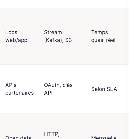
Sc
ve
Logs
Stream
Temps
su
web/app
(Kafka), S3
quasi réel
la
co
d’
Co
d’A
APIs
OAuth, clés
Selon SLA
mo
partenaires
API
d’e
ca
Ho
de
HTTP,
Open data
Mensuelle
sn