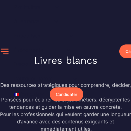
Aller
Particuliers
au
contenu
Alternance
Entreprises
Événements
Ca
Livres blancs
Ressources
Pourquoi Liora ?
Des ressources stratégiques pour comprendre, décider,
agir.
Français
Candidater
Pensées pour éclairer les enjeux métiers, décrypter les
tendances et guider la mise en œuvre concrète.
Pour les professionnels qui veulent garder une longueur
d’avance avec des contenus exigeants et
immédiatement utiles.