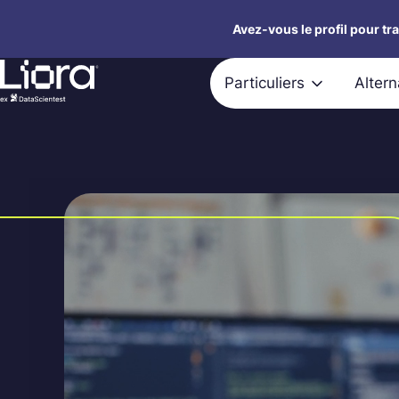
Aller
Avez-vous le profil pour tr
au
contenu
Particuliers
Alter