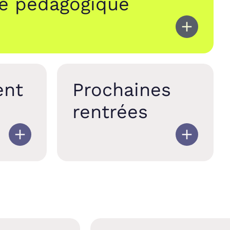
e pédagogique
ent
Prochaines
rentrées