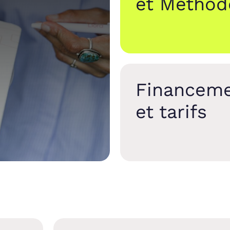
et Méthod
Financem
et tarifs