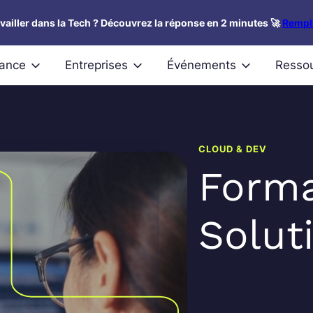
availler dans la Tech ? Découvrez la réponse en 2 minutes 🚀
Rempli
nance
Entreprises
Événements
Resso
CLOUD & DEV
Forma
Solut