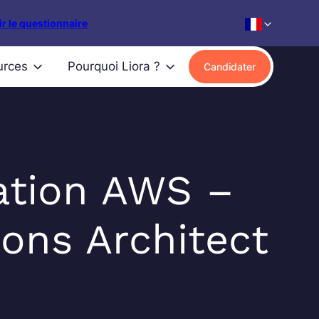
r le questionnaire
urces
Pourquoi Liora ?
Candidater
tion AWS –
ions Architect