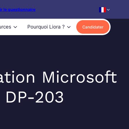
r le questionnaire
urces
Pourquoi Liora ?
Candidater
tion Microsoft
 DP-203