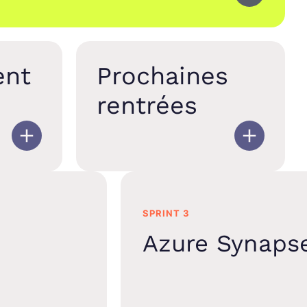
ent
Prochaines
rentrées
SPRINT 3
Azure Synaps