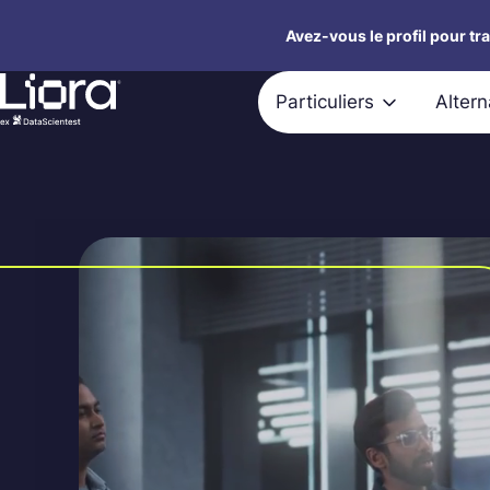
Aller
Avez-vous le profil pour tr
au
contenu
Particuliers
Alter