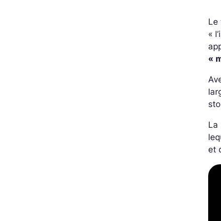
Le
« l
app
« 
Av
lar
sto
La 
leq
et