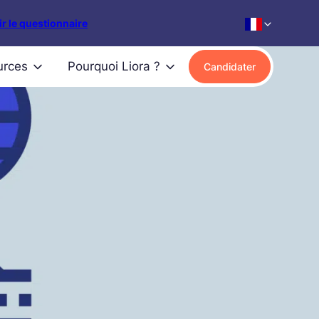
r le questionnaire
urces
Pourquoi Liora ?
Candidater