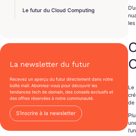
D’u
Le futur du Cloud Computing
nua
les
C
La newsletter du futur
Recevez un aperçu du futur directement dans votre
boîte mail. Abonnez-vous pour découvrir les
Le
tendances tech de demain, des conseils exclusifs et
cré
des offres réservées à notre communauté.
de 
S’inscrire à la newsletter
Plu
une
l’u