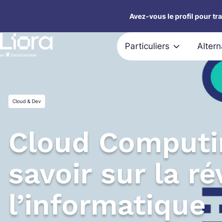
Aller
Avez-vous le profil pour tr
au
contenu
Particuliers
Alter
Cloud & Dev
Cloud Computin
savoir sur la r
l’informatique