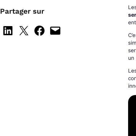
Les
Partager sur
se
ent
Share on LinkedIn
Share on X
Share on Facebook
Email this Page
C’e
si
ser
un 
Les
con
inn