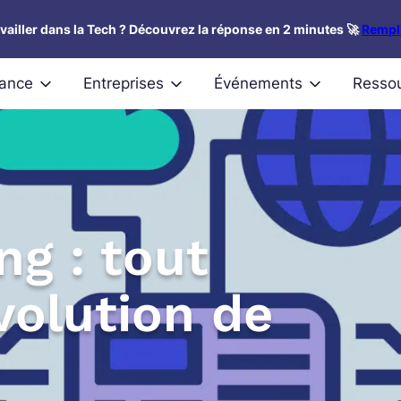
availler dans la Tech ? Découvrez la réponse en 2 minutes 🚀
Rempli
nance
Entreprises
Événements
Resso
g : tout
évolution de