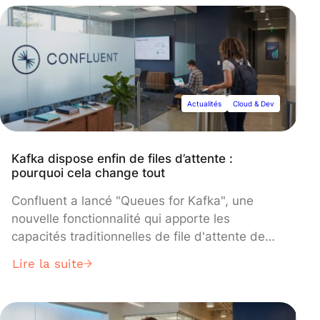
dans la revue Nature, utilise des impulsions
laser pour inscrire des données dans des
plaques de verre borosilicaté contenant 2
téraoctets chacune, éliminant ainsi les coûteux
cycles de migration requis par les supports de
stockage actuels.
Actualités
Cloud & Dev
Kafka dispose enfin de files d’attente :
pourquoi cela change tout
Confluent a lancé "Queues for Kafka", une
nouvelle fonctionnalité qui apporte les
capacités traditionnelles de file d'attente de
messages à la plateforme de streaming
Lire la suite
Apache Kafka, permettant aux organisations de
gérer simultanément les charges de travail de
streaming et de file d'attente sur un système