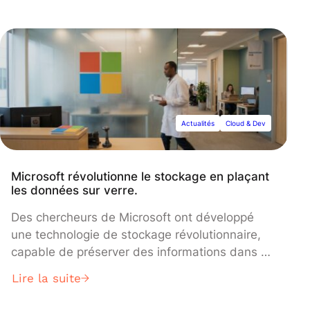
France. L'entreprise a inauguré cette semaine
son premier pôle régional à Bordeaux, dans le
cadre d'un plan visant à déployer jusqu'à neuf
installations interconnectées dans tout le pays
en exploitant 257 sites existants de la filiale
SFR d'Altice.
Actualités
Cloud & Dev
Microsoft révolutionne le stockage en plaçant
les données sur verre.
Des chercheurs de Microsoft ont développé
une technologie de stockage révolutionnaire,
capable de préserver des informations dans du
verre standard durant plus de 10 000 ans, ce
Lire la suite
qui pourrait transformer le stockage d'archives
à long terme. La technique, détaillée mardi