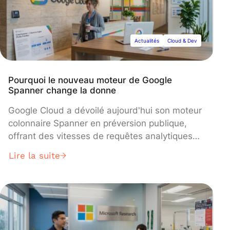
performance tout en offrant un meilleur support
d'Avro et une validation plus stricte sur les
clients Python, .NET, Go et JavaScript.
Actualités
Cloud & Dev
Pourquoi le nouveau moteur de Google
Spanner change la donne
Google Cloud a dévoilé aujourd'hui son moteur
colonnaire Spanner en préversion publique,
offrant des vitesses de requêtes analytiques
jusqu'à 200 fois plus rapides tout en
Lire la suite
conservant des capacités transactionnelles en
temps réel. La nouvelle architecture à double
stockage permet à la base de données Cloud
Spanner de traiter simultanément les charges
de travail opérationnelles et analytiques sans
dégradation des performances, la positionnant