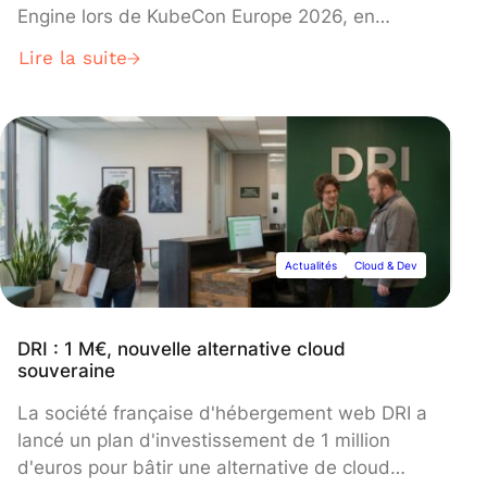
Engine lors de KubeCon Europe 2026, en
unifiant ses systèmes de gestion et en rendant
Lire la suite
open source des composants clés afin de
positionner GKE comme la plateforme leader
pour les charges d'IA. Ces changements
permettent aux clients de combiner la gestion
d’infrastructure automatisée et manuelle au
sein du même système, tout en introduisant
des fonctionnalités spécialisées pour les
agents d'IA et pour l'entraînement des modèles
Actualités
Cloud & Dev
à grande échelle.
DRI : 1 M€, nouvelle alternative cloud
souveraine
La société française d'hébergement web DRI a
lancé un plan d'investissement de 1 million
d'euros pour bâtir une alternative de cloud