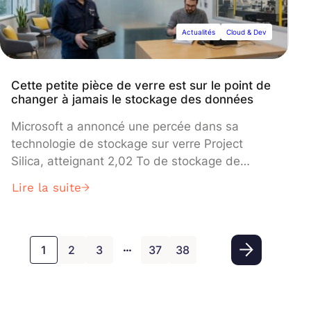
comme une solution unifiée pour les
organisations cherchant à éliminer les pipelines
Actualités
Cloud & Dev
de données complexes entre systèmes
transactionnels et analytiques.
Cette petite pièce de verre est sur le point de
changer à jamais le stockage des données
Microsoft a annoncé une percée dans sa
technologie de stockage sur verre Project
Silica, atteignant 2,02 To de stockage de
données sur une seule plaque de verre qui
Lire la suite
pourrait préserver l'information pendant plus de
10 000 ans. L'avancée, publiée dans Nature,
utilise un verre borosilicaté ordinaire au lieu de
…
silice fondue coûteuse, réduisant
1
2
3
37
38
considérablement les coûts tout en simplifiant
le processus d'écriture au laser qui encode les
données de manière permanente dans la