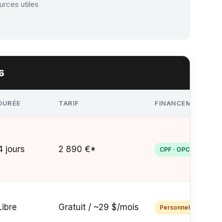
urces utiles
6
DURÉE
TARIF
FINANCEMENT
4 jours
2 890 €*
CPF · OPCO · AIF
Libre
Gratuit / ~29 $/mois
Personnel