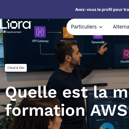
Aller
Avez-vous le profil pour tr
au
contenu
Particuliers
Altern
Cloud & Dev
Quelle est la m
formation AWS