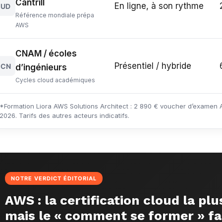
Cantrill
En ligne, à son rythme
UD
Référence mondiale prépa
AWS
CNAM / écoles
Présentiel / hybride
CN
d’ingénieurs
Cycles cloud académiques
*Formation Liora AWS Solutions Architect : 2 890 € voucher d’examen AW
2026. Tarifs des autres acteurs indicatifs.
NOTRE VERDICT ÉDITORIAL
AWS : la certification cloud la p
mais le « comment se former » fai