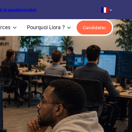
r le questionnaire
rces
Pourquoi Liora ?
Candidater