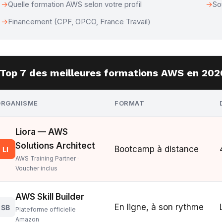
Quelle formation AWS selon votre profil
So
Financement (CPF, OPCO, France Travail)
Top 7 des meilleures formations AWS en 202
ORGANISME
FORMAT
Liora — AWS
Solutions Architect
Bootcamp à distance
LI
AWS Training Partner ·
Voucher inclus
AWS Skill Builder
En ligne, à son rythme
SB
Plateforme officielle
Amazon