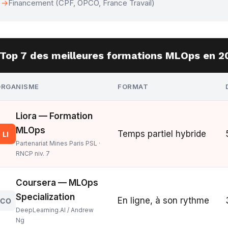
Financement (CPF, OPCO, France Travail)
Top 7 des meilleures formations MLOps en 2
ORGANISME
FORMAT
Liora — Formation
MLOps
Temps partiel hybride
LI
Partenariat Mines Paris PSL ·
RNCP niv. 7
Coursera — MLOps
Specialization
En ligne, à son rythme
CO
DeepLearning.AI / Andrew
Ng