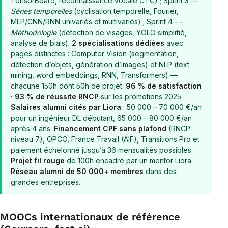
TensorBoard, reconnaissance vocale CTC) ; Sprint 3 —
Séries temporelles
(cyclisation temporelle, Fourier,
MLP/CNN/RNN univariés et multivariés) ; Sprint 4 —
Méthodologie
(détection de visages, YOLO simplifié,
analyse de biais).
2 spécialisations dédiées
avec
pages distinctes : Computer Vision (segmentation,
détection d’objets, génération d’images) et NLP (text
mining, word embeddings, RNN, Transformers) —
chacune 150h dont 50h de projet.
96 % de satisfaction
· 93 % de réussite RNCP
sur les promotions 2025.
Salaires alumni cités par Liora
: 50 000 – 70 000 €/an
pour un ingénieur DL débutant, 65 000 – 80 000 €/an
après 4 ans.
Financement CPF sans plafond
(RNCP
niveau 7), OPCO, France Travail (AIF), Transitions Pro et
paiement échelonné jusqu’à 36 mensualités possibles.
Projet fil rouge
de 100h encadré par un mentor Liora.
Réseau alumni de 50 000+ membres
dans des
grandes entreprises.
MOOCs internationaux de référence