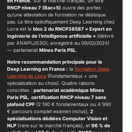
en France.
Sur le marché français, un titre
RNCP niveau 7 (Bac+5)
ouvre des portes
qu’une attestation de formation ne débloque
pas. Le titre spécifiquement Deep Learning chez
Liora est le
bloc 2 du RNCP38587 « Expert en
ingénierie de l’intelligence artificielle »
(délivré
par ANAPIJ/ESGI, enregistré au 09/02/2024)
— partenariat
Mines Paris PSL
.
Notre recommandation principale pour le
Deep Learning en France :
la
formation Deep
Learning de Liora
(Fondamentaux + une
spécialisation au choix). Quatre raisons
concrètes :
partenariat académique Mines
Paris PSL
,
certification RNCP niveau 7 sans
plafond CPF
(2 190 € fondamentaux ou 4 990
€ parcours complet examen inclus),
2
spécialisations dédiées Computer Vision et
NLP
(rare sur le marché français), et
96 % de