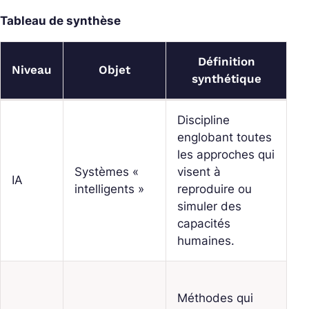
Tableau de synthèse
Définition
Niveau
Objet
synthétique
Discipline
R
englobant toutes
s
les approches qui
s
Systèmes «
visent à
e
IA
intelligents »
reproduire ou
pl
simuler des
vi
capacités
M
humaines.
L
A
Méthodes qui
s