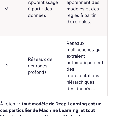
Apprentissage
apprennent des
s
ML
à partir des
modèles et des
r
données
règles à partir
r
d’exemples.
S
al
Réseaux
multicouches qui
R
extraient
c
Réseaux de
automatiquement
ré
DL
neurones
des
t
profonds
représentations
e
hiérarchiques
s
des données.
À retenir :
tout modèle de Deep Learning est un
cas particulier de Machine Learning, et tout