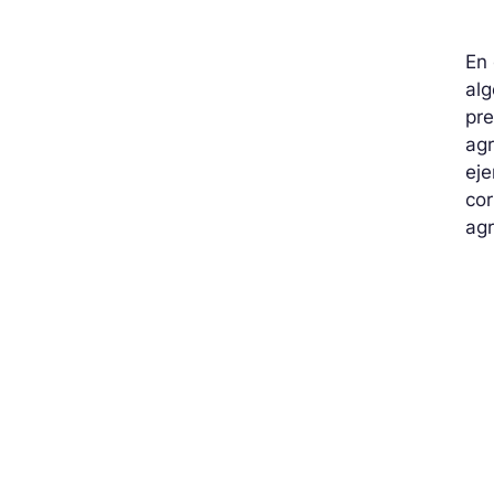
En
alg
pr
agr
eje
cor
agr