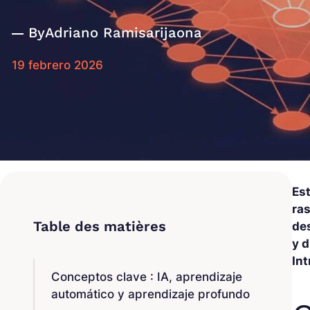
By
Adriano Ramisarijaona
19 febrero 2026
Est
ras
des
y 
In
Conceptos clave : IA, aprendizaje
automático y aprendizaje profundo