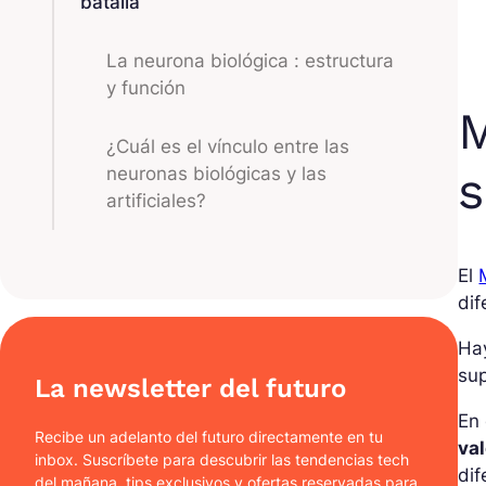
batalla
La neurona biológica : estructura
y función
M
¿Cuál es el vínculo entre las
s
neuronas biológicas y las
artificiales?
El
dif
Hay
su
La newsletter del futuro
En
Recibe un adelanto del futuro directamente en tu
val
inbox. Suscríbete para descubrir las tendencias tech
dif
del mañana, tips exclusivos y ofertas reservadas para