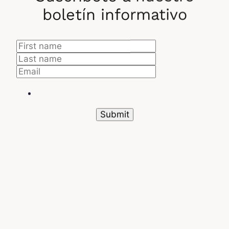
boletín informativo
Los RNN
manejan capas recurrentes: «memorizan»
información de las etapas previas. Esto los hace
eficaces para tareas como
el reconocimiento de
voz
(pueden identificar palabras teniendo en
cuenta los sonidos previos), la
traducción
automática
o el
análisis de texto
(al establecer
relaciones entre las palabras ya analizadas).
Redes antagónicas generativas (GAN)
Este modelo de inteligencia artificial utiliza dos
redes neuronales en competencia para generar
datos realistas.
Redes convolutivas (RCNN)