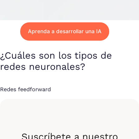
Aprenda a desarrollar una IA
¿Cuáles son los tipos de
redes neuronales?
Redes feedforward
En una RNA de este tipo, la información circula en
una sola dirección, de la entrada a la salida.
Suscríbete a nuestro
Redes recurrentes (RNN)