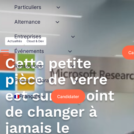
Aller
Particuliers
au
contenu
Alternance
Entreprises
Actualités
Cloud & Dev
Événements
Ca
Cette petite
Ressources
pièce de verre
Pourquoi Liora ?
est sur le point
Français
Candidater
de changer à
jamais le