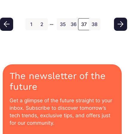
…
1
2
35
36
37
38
The newsletter of the
future
Get a glimpse of the future straight to your
inbox. Subscribe to discover tomorrow’s
tech trends, exclusive tips, and offers just
for our community.