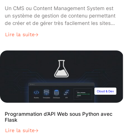
Un CMS ou Content Management System est
un système de gestion de contenu permettant
de créer et de gérer très facilement les sites
web. Découvrez tout ce que vous devez savoir
Lire la suite
sur ces outils, quels sont les meilleurs, et
comment les professionnels de la Data Science
s’en servent !
Cloud & Dev
Programmation d’API Web sous Python avec
Flask
Lire la suite