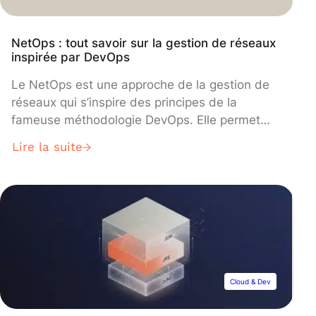
NetOps : tout savoir sur la gestion de réseaux
inspirée par DevOps
Le NetOps est une approche de la gestion de
réseaux qui s’inspire des principes de la
fameuse méthodologie DevOps. Elle permet
aux entreprises de maintenir un avantage
Lire la suite
compétitif, à l’ère du Software-Defined
Networking et de la virtualisation des fonctions
réseau. Découvrez tout ce qu’il faut savoir sur
cette pratique, ses avantages, et les
perspectives d’avenir qu’elle offre !
Cloud & Dev