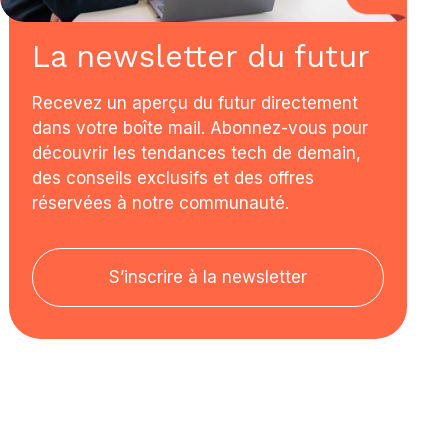
La newsletter du futur
Recevez un aperçu du futur directement
dans votre boîte mail. Abonnez-vous pour
découvrir les tendances tech de demain,
des conseils exclusifs et des offres
réservées à notre communauté.
S’inscrire à la newsletter