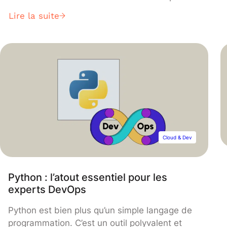
est en grande partie liée à l’avènement du
Lire la suite
Cloud Computing. Une révolution qui a
profondément modifié la façon dont les
organisations gèrent leurs infrastructures
informatiques, ouvrant la voie à une nouvelle
ère d’agilité, d’efficacité et d’innovation.
Cloud & Dev
Python : l’atout essentiel pour les
experts DevOps
Python est bien plus qu’un simple langage de
programmation. C’est un outil polyvalent et