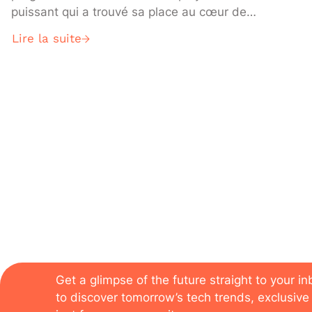
puissant qui a trouvé sa place au cœur de
nombreux domaines, y compris celui du
Lire la suite
développement opérationnel (DevOps).
The newsletter of the
Get a glimpse of the future straight to your i
to discover tomorrow’s tech trends, exclusive 