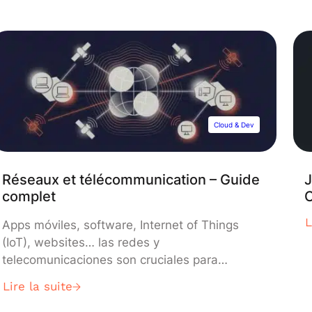
Cloud & Dev
Réseaux et télécommunication – Guide
J
complet
C
L
Apps móviles, software, Internet of Things
(IoT), websites… las redes y
telecomunicaciones son cruciales para
conectar datos y garantizar el funcionamiento
Lire la suite
óptimo de estas tecnologías. Por ende, son