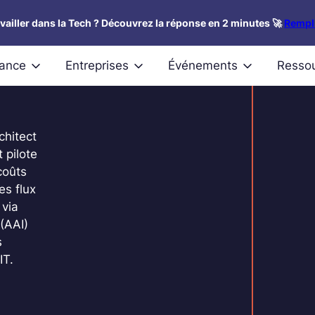
availler dans la Tech ? Découvrez la réponse en 2 minutes 🚀
Rempli
nance
Entreprises
Événements
Resso
chitect
 pilote
coûts
es flux
 via
(AAI)
s
IT.