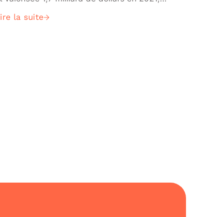
ette solution est aujourd’hui l’une des
ire la suite
lateformes de CI/CD les plus populaires au
onde.