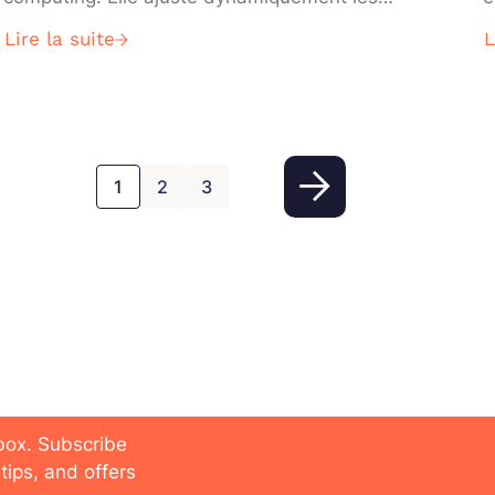
ressources informatiques en fonction des
c
Lire la suite
L
besoins des charges de travail, permettant
p
aux entreprises d’optimiser leurs coûts tout en
m
maintenant des performances élevées. Cet
article examine le concept d’autoscaling, ses
avantages et son impact sur la gestion des
1
2
3
infrastructures cloud.
 future
nbox. Subscribe
tips, and offers