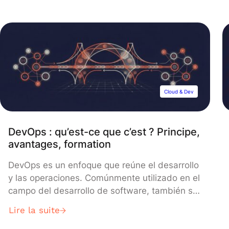
Cloud & Dev
DevOps : qu’est-ce que c’est ? Principe,
avantages, formation
DevOps es un enfoque que reúne el desarrollo
y las operaciones. Comúnmente utilizado en el
campo del desarrollo de software, también se
adopta para la Data Science y el Machine
Lire la suite
Learning. Descubre todo lo que necesitas