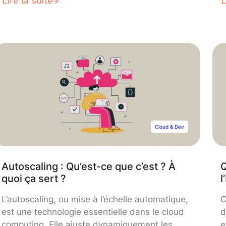
Lire la suite
L
simplement des requêtes non autorisées. C’est
c
justement pour cette raison que les pare-feux
t
ont été mis en place. Découvrez leur
c
fonctionnement, leur évolution et leur intérêt.
d
D
s
m
p
q
Cloud & Dev
Autoscaling : Qu’est-ce que c’est ? À
Q
quoi ça sert ?
l
L’autoscaling, ou mise à l’échelle automatique,
C
est une technologie essentielle dans le cloud
d
computing. Elle ajuste dynamiquement les
e