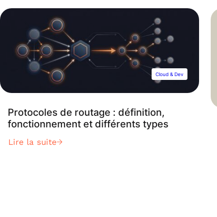
saber: definición, principios, herramientas,
historia, cursos, etc. En el pasado, el
desarrollo y las operaciones se encontraban
separados dentro […]
Cloud & Dev
Protocoles de routage : définition,
fonctionnement et différents types
Lire la suite