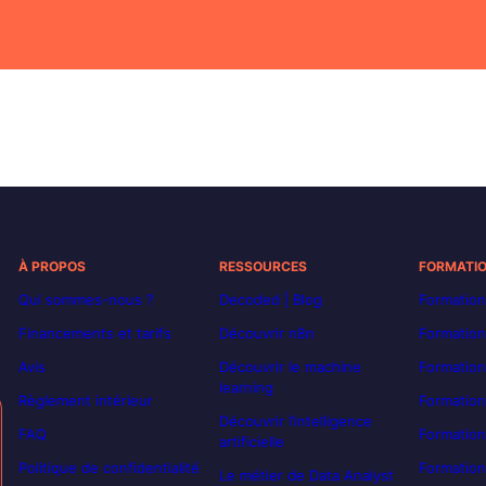
À PROPOS
RESSOURCES
FORMATI
Qui sommes-nous ?
Decoded | Blog
Formation
Financements et tarifs
Découvrir n8n
Formation
Avis
Découvrir le machine
Formation
learning
Règlement intérieur
Formation
Découvrir l’intelligence
FAQ
Formatio
artificielle
Politique de confidentialité
Formation
Le métier de Data Analyst