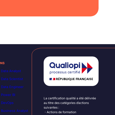
ONS
 Data Analyst
 Data Scientist
 Data Engineer
 Power BI
La certification qualité a été délivrée
n DevOps
au titre des catégories d’actions
suivantes :
 Business Analyst
・Actions de formation