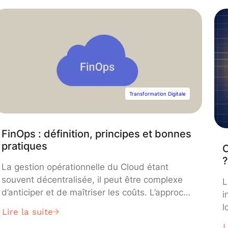
esenciales en nuestras sociedades actuales, y
es fundamental capacitarse en esta área.
Comprender las redes y telecomunicaciones
Las redes de telecomunicaciones se
componen de una extensa red […]
Transformation Digitale
FinOps : définition, principes et bonnes
pratiques
C
La gestion opérationnelle du Cloud étant
souvent décentralisée, il peut être complexe
L
d’anticiper et de maîtriser les coûts. L’approche
i
FinOps permet de surmonter ces défis ainsi
l
Lire la suite
que d’autres problématiques liées à la gestion
l
L