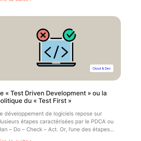
nformatiques. Cette approche, souvent
onsidérée comme contre-intuitive, implique
’introduction délibérée de perturbations ou
’erreurs dans un système informatique dans
e but de tester sa capacité à y faire face.
Cloud & Dev
e « Test Driven Development » ou la
olitique du « Test First »
e développement de logiciels repose sur
lusieurs étapes caractérisées par le PDCA ou
lan – Do – Check – Act. Or, l’une des étapes
es plus importantes de la roue de Deming,