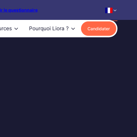
r le questionnaire
urces
Pourquoi Liora ?
Candidater