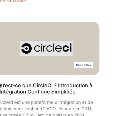
ire la suite
’est justement la phase de vérification (ou
est). Pour cela, il existe différentes méthodes
apables de contrôler la qualité et la fiabilité
es logiciels. Parmi lesquels, le Test Driven
evelopment. Alors de quoi s’agit-il ? Quels
ont les avantages et inconvénients de cette
éthode ? Et surtout, comment la mettre en
lace ? DataScientest répond à toutes vos
uestions.
Cloud & Dev
u’est-ce que CircleCI ? Introduction à
’Intégration Continue Simplifiée
ircleCI est une plateforme d’intégration et de
éploiement continu (CI/CD). Fondée en 2011,
t valorisée 1,7 milliard de dollars en 2021,