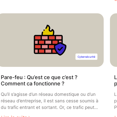
financière du Cloud. Dans ce cadre, les
i
équipes pluridisciplinaires regroupant la
c
finance, l’informatique et le DevOps
l
collaborent étroitement afin d’optimiser et de
d
gérer les dépenses Cloud à l’échelle de
l
l’entreprise.
Cybersécurité
Pare-feu : Qu’est ce que c’est ?
L
Comment ca fonctionne ?
p
Qu’il s’agisse d’un réseau domestique ou d’un
L
réseau d’entreprise, il est sans cesse soumis à
p
du trafic entrant et sortant. Or, ce trafic peut
P
amener des attaques malveillantes ou
l