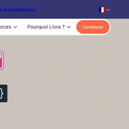
r le questionnaire
urces
Pourquoi Liora ?
Candidater