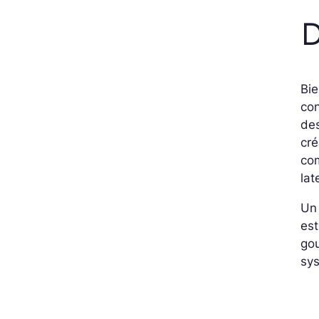
D
Bie
con
des
cré
com
lat
Un 
es
gou
sys