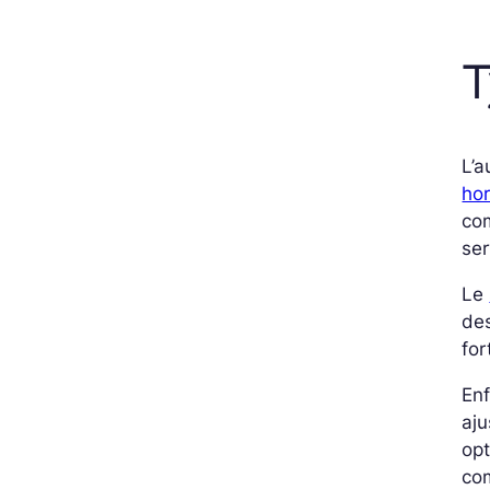
T
L’a
hor
com
ser
Le
des
for
Enfi
aju
opt
co