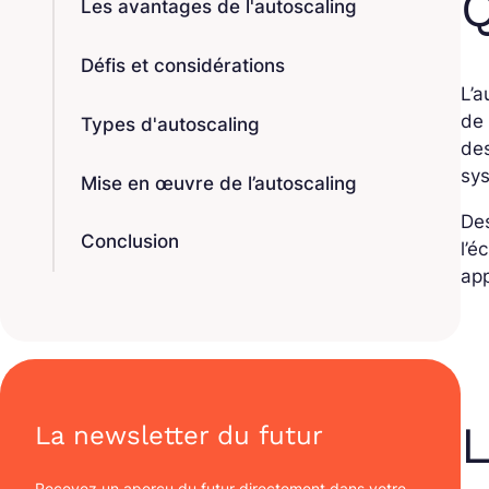
Q
Les avantages de l'autoscaling
Défis et considérations
L’a
de 
Types d'autoscaling
des
sys
Mise en œuvre de l’autoscaling
Des
Conclusion
l’é
app
L
La newsletter du futur
Recevez un aperçu du futur directement dans votre