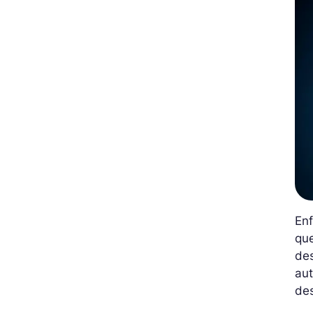
Enf
qu
des
au
des