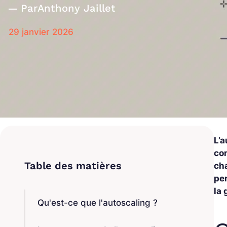
Par
Anthony Jaillet
29 janvier 2026
L’a
co
ch
pe
la 
Qu'est-ce que l'autoscaling ?