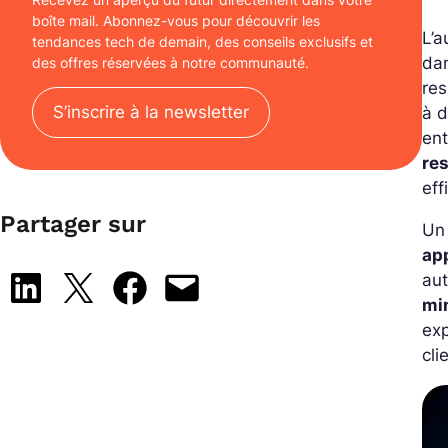
boîte mail. Abonnez-vous pour découvrir les
L’a
tendances tech de demain, des conseils exclusifs et
da
des offres réservées à notre communauté.
res
S’inscrire à la newsletter
à d
ent
re
eff
Partager sur
Un 
ap
aut
Share on LinkedIn
Share on X
Share on Facebook
Email this Page
min
exp
cli