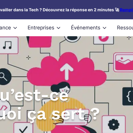
availler dans la Tech ? Découvrez la réponse en 2 minutes 🚀
Rempli
nance
Entreprises
Événements
Resso
Qu’est-ce
uoi ça sert ?