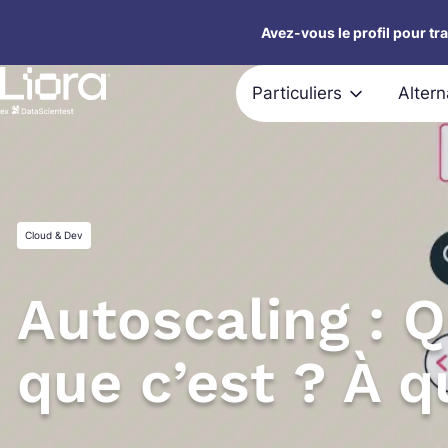
Aller
Avez-vous le profil pour tr
au
contenu
Particuliers
Alter
Cloud & Dev
Autoscaling : 
que c’est ? À q