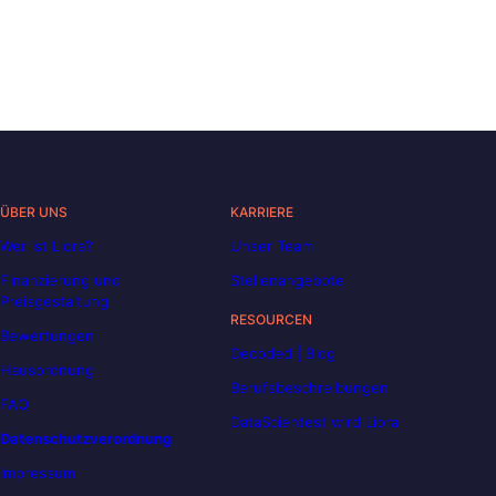
ÜBER UNS
KARRIERE
Wer ist Liora?
Unser Team
Finanzierung und
Stellenangebote
Preisgestaltung
RESOURCEN
Bewertungen
Decoded | Blog
Hausordnung
Berufsbeschreibungen
FAQ
DataScientest wird Liora
Datenschutzverordnung
Impressum