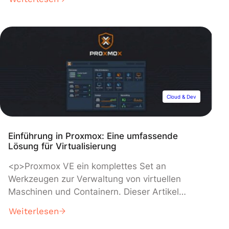
erfährst du alles, was du wissen musst! Im
digitalen Zeitalter ist die Verwaltung und
Analyse von Daten für Unternehmen und
Fachleute in fast allen Branchen von größter
Bedeutung. […]</p>
Cloud & Dev
Einführung in Proxmox: Eine umfassende
Lösung für Virtualisierung
<p>Proxmox VE ein komplettes Set an
Werkzeugen zur Verwaltung von virtuellen
Maschinen und Containern. Dieser Artikel
untersucht die Hauptmerkmale von Proxmox
Weiterlesen
VE, seine Vorteile und wie es Deine IT-