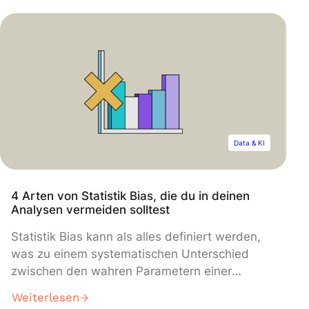
Infrastruktur transformieren kann. Die
Virtualisierung verstehen Virtualisierung ist
eine Technologie, die es ermöglicht, digitale
Kopien von IT-Ressourcen zu erstellen, wie
Servern, Betriebssystemen oder Speicher.
Anstatt mehrere Computer […]</p>
Data & KI
4 Arten von Statistik Bias, die du in deinen
Analysen vermeiden solltest
Statistik Bias kann als alles definiert werden,
was zu einem systematischen Unterschied
zwischen den wahren Parametern einer
Population und den Statistiken führt, die zur
Weiterlesen
Schätzung dieser Parameter verwendet