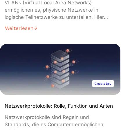
VLANs (Virtual Local Area Networks)
ermöglichen es, physische Netzwerke in
logische Teilnetzwerke zu unterteilen. Hier
erfährst du alles, was du über diese
Weiterlesen
Technologie wissen musst, die für die
Sicherheit und das Datenmanagement von
entscheidender Bedeutung ist. Anfang der
1990er Jahre waren lokale Netzwerke (LANs)
in der Regel flach organisiert: Alle Geräte
befanden sich im selben […]
Cloud & Dev
Netzwerkprotokolle: Rolle, Funktion und Arten
Netzwerkprotokolle sind Regeln und
Standards, die es Computern ermöglichen,