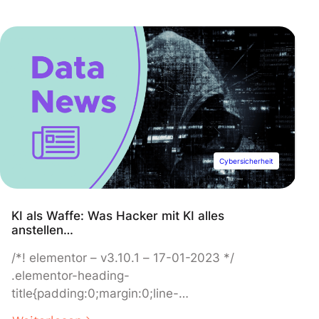
werden. Es gibt eine lange Liste von Arten von
statistischen Verzerrungen.
Cybersicherheit
KI als Waffe: Was Hacker mit KI alles
anstellen…
/*! elementor – v3.10.1 – 17-01-2023 */
.elementor-heading-
title{padding:0;margin:0;line-
height:1}.elementor-widget-heading