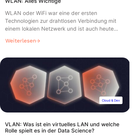
WLAN: Alles Wichtige
WLAN oder WiFi war eine der ersten
Technologien zur drahtlosen Verbindung mit
einem lokalen Netzwerk und ist auch heute
noch eine der am häufigsten verwendeten
Weiterlesen
Technologien. Erfahre alles, was du darüber
wissen musst, und wie es in der Data Science
eingesetzt wird! In der heutigen Zeit gehören
drahtlose Verbindungen zum Alltag wie
fließendes Wasser oder […]
Cloud & Dev
VLAN: Was ist ein virtuelles LAN und welche
Rolle spielt es in der Data Science?