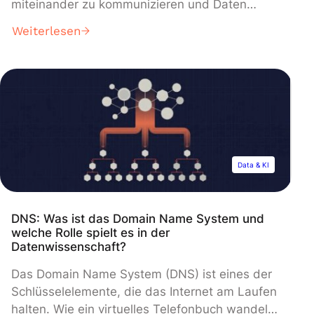
miteinander zu kommunizieren und Daten
auszutauschen. Diese Protokolle werden in
Weiterlesen
verschiedenen Arten von Netzwerken, wie dem
lokalen Netzwerk (LAN) und dem
Weitverkehrsnetz (WAN), verwendet, um die
Kommunikation und Zusammenarbeit zwischen
den Nutzern zu
gewährleisten.Netzwerkprotokolle sind Regeln
und Standards, die es Computern ermöglichen,
miteinander zu kommunizieren und […]
Data & KI
DNS: Was ist das Domain Name System und
welche Rolle spielt es in der
Datenwissenschaft?
Das Domain Name System (DNS) ist eines der
Schlüsselelemente, die das Internet am Laufen
halten. Wie ein virtuelles Telefonbuch wandelt