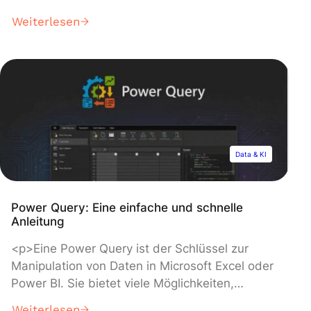
es Domainnamen in IP-Adressen um, damit
Weiterlesen
Internetnutzer auf Websites zugreifen können.
Hier erfährst du alles, was du über dieses
System und seine Bedeutung für die Data
Science wissen musst! In den Anfängen des
Internets war […]
Data & KI
Power Query: Eine einfache und schnelle
Anleitung
<p>Eine Power Query ist der Schlüssel zur
Manipulation von Daten in Microsoft Excel oder
Power BI. Sie bietet viele Möglichkeiten,
erfordert aber auch einiges an Wissen. Hier
Weiterlesen