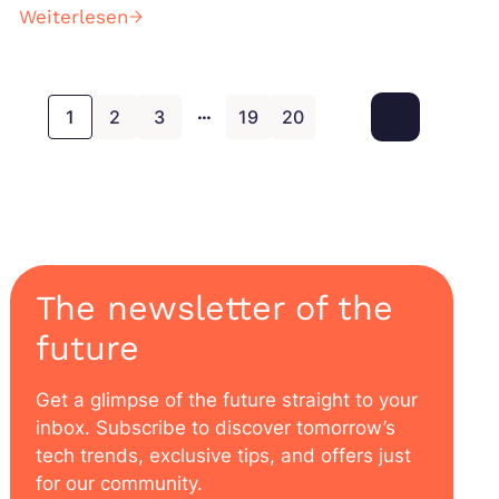
Handlungen gegenüber menschlichen Nutzern
Weiterlesen
erklären können. So ist die Erklärbarkeit von
Künstlichen Intelligenzen ( XAI ) zu einer der
Herausforderungen des Machine Learning
…
geworden und gehört mittlerweile zum
1
2
3
19
20
Berufsbild von Data Scientists, die die Nutzer
davon überzeugen müssen, dass die
Argumentation ihrer Modelle akzeptabel ist.
The newsletter of the
future
Get a glimpse of the future straight to your
inbox. Subscribe to discover tomorrow’s
tech trends, exclusive tips, and offers just
for our community.