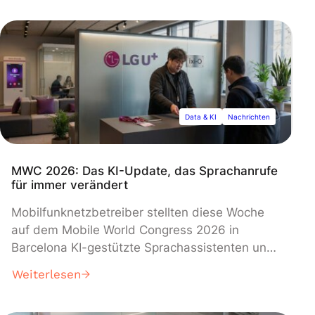
Modell, das nun allen ChatGPT-Nutzern zur
Verfügung steht, verfügt über ein verbessertes
kontextuelles Verständnis, das ihm hilft,
nützlicher zu sein, ohne die
Sicherheitsstandards zu beeinträchtigen, so
die Forscher des Unternehmens.
Data & KI
Nachrichten
MWC 2026: Das KI-Update, das Sprachanrufe
für immer verändert
Mobilfunknetzbetreiber stellten diese Woche
auf dem Mobile World Congress 2026 in
Barcelona KI-gestützte Sprachassistenten und
Betrugserkennungssysteme vor und
Weiterlesen
unterstrichen damit ihre Ambitionen, direkt mit
den Big-Tech-Giganten zu konkurrieren. LG