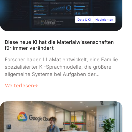
entfallen, welche die KI-Entwicklungszyklen
lange ausgebremst haben.
Data & KI
Nachrichten
Diese neue KI hat die Materialwissenschaften
für immer verändert
Forscher haben LLaMat entwickelt, eine Familie
spezialisierter KI-Sprachmodelle, die größere
allgemeine Systeme bei Aufgaben der
Materialwissenschaft trotz weniger Parameter
Weiterlesen
übertreffen. Die Modelle, basierend auf der
LLaMA-Architektur von Meta und trainiert auf
30 Milliarden Token wissenschaftlicher
Literatur, offenbarten eine unerwartete
Erkenntnis: LLaMA-2 passt sich
spezialisierterem Training besser an als das