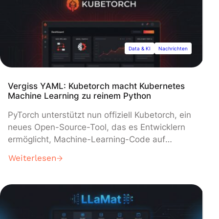
erstellen und zu verwalten, wobei Preismodelle
und Verfügbarkeitsdetails weiterhin
unveröffentlicht bleiben.
Data & KI
Nachrichten
Vergiss YAML: Kubetorch macht Kubernetes
Machine Learning zu reinem Python
PyTorch unterstützt nun offiziell Kubetorch, ein
neues Open-Source-Tool, das es Entwicklern
ermöglicht, Machine-Learning-Code auf
Kubernetes-Clustern mit einem einfachen
Weiterlesen
Python-Befehl auszuführen. Das Projekt strafft
ML-Workflows, indem es Entwicklern erlaubt,
Funktionen von ihren lokalen Maschinen aus
remote laufen zu lassen, wodurch die
komplexen Container-basierten Prozesse