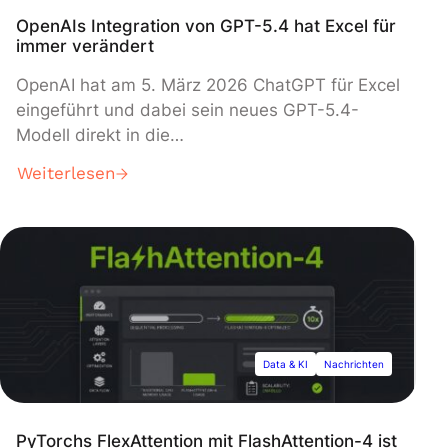
OpenAIs Integration von GPT-5.4 hat Excel für
immer verändert
OpenAI hat am 5. März 2026 ChatGPT für Excel
eingeführt und dabei sein neues GPT-5.4-
Modell direkt in die
Tabellenkalkulationssoftware von Microsoft
Weiterlesen
integriert. Dies ermöglicht Nutzern, komplexe
Formeln zu generieren, Finanzmodelle zu
erstellen und Makros mittels natürlicher
Sprachbefehle zu entwickeln. Der Beta-Rollout
begann umgehend, begleitet von neuen
Partnerschaften mit führenden
Finanzdatenanbietern, darunter FactSet, S&P
Global und Moody's, um Echtzeit-Marktdaten
Data & KI
Nachrichten
direkt auf der Plattform bereitzustellen.
PyTorchs FlexAttention mit FlashAttention-4 ist