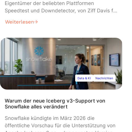
Eigentümer der beliebten Plattformen
Speedtest und Downdetector, von Ziff Davis für
1,2 Milliarden Dollar in bar zu übernehmen. Der
Weiterlesen
globale Beratungsriese erklärte, das Geschäft,
welches das gesamte Network-Intelligence-
Portfolio von Ookla abdeckt, werde
entscheidende Datengrundlagen für
Unternehmenskunden liefern, die KI-Systeme
einsetzen. Die Übernahme steht noch unter
dem Vorbehalt behördlicher Genehmigung.
Data & KI
Nachrichten
Warum der neue Iceberg v3-Support von
Snowflake alles verändert
Snowflake kündigte im März 2026 die
öffentliche Vorschau für die Unterstützung von