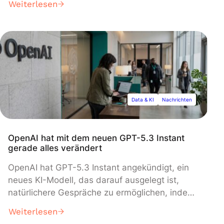
Weiterlesen
kann, mit lediglich 15 Milliarden Parametern,
einem Bruchteil der Größe konkurrierender
Systeme. Das am 4. März 2026 veröffentlichte
multimodale Modell wechselt dynamisch
zwischen schneller visueller Erkennung und
mehrstufigem Denken und erzielt starke
Leistungen in Mathematik, Wissenschaft und
Benutzeroberflächenverständnis, während es
Data & KI
Nachrichten
deutlich weniger Rechenleistung benötigt als
größere Rivalen.
OpenAI hat mit dem neuen GPT-5.3 Instant
gerade alles verändert
OpenAI hat GPT-5.3 Instant angekündigt, ein
neues KI-Modell, das darauf ausgelegt ist,
natürlichere Gespräche zu ermöglichen, indem
es "Over-Caveating" reduziert und direkte
Weiterlesen
Antworten auf Benutzeranfragen bietet. Das