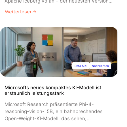
Apache Iceberg v3 an – der neuesten Version
des Open-Source-Tabellenformats, das die
Weiterlesen
plattformübergreifende Dateninteroperabilität
ermöglicht. Das Update führt
Schlüsselfunktionen ein, darunter row-level
deletes, Clustering für verwaltete Tabellen und
einen neuen Variant data type für
semistrukturierte Daten, was eine signifikante
Erweiterung von Snowflakes offenen Data-
Lakehouse-Fähigkeiten darstellt.
Data & KI
Nachrichten
Microsofts neues kompaktes KI-Modell ist
erstaunlich leistungsstark
Microsoft Research präsentierte Phi-4-
reasoning-vision-15B, ein bahnbrechendes
Open-Weight-KI-Modell, das sehen,
schlussfolgern und komplexe Probleme lösen