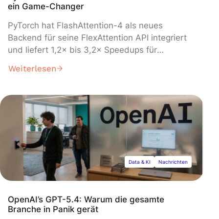
ein Game-Changer
PyTorch hat FlashAttention-4 als neues
Backend für seine FlexAttention API integriert
und liefert 1,2× bis 3,2× Speedups für
benutzerdefinierte KI-Attention-Mechanismen
Weiterlesen
auf NVIDIAs Hopper- und Blackwell-GPUs. Das
Update, das heute in einem technischen
Bericht veröffentlicht wurde, ermöglicht es
Entwicklern, Python-Code zu schreiben, der
automatisch in hochoptimierte GPU-Kernel
kompiliert wird, wodurch der traditionelle
Kompromiss zwischen Flexibilität und Leistung
bei der Entwicklung von Transformer-Modellen
Data & KI
Nachrichten
aufgehoben wird.
OpenAI’s GPT-5.4: Warum die gesamte
Branche in Panik gerät