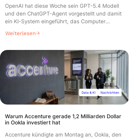
OpenAI hat diese Woche sein GPT-5.4 Modell
und den ChatGPT-Agent vorgestellt und damit
ein KI-System eingeführt, das Computer
autonom steuern kann, um komplexe Aufgaben
Weiterlesen
wie Restaurantbuchungen,
Wettbewerbsanalysen und Recherchen
durchzuführen. Der Agent, der in einer
virtuellen Umgebung operiert und für
irreversible Aktionen die Zustimmung des
Nutzers erfordert, markiert einen wesentlichen
Wandel von konversationeller KI hin zu
autonomen Systemen, auch wenn aktuelle
Data & KI
Nachrichten
Demonstrationen zeigen, dass Aufgaben 15 bis
30 Minuten zur Fertigstellung benötigen.
Warum Accenture gerade 1,2 Milliarden Dollar
in Ookla investiert hat
Accenture kündigte am Montag an, Ookla, den