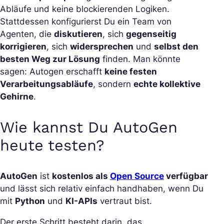
Abläufe und keine blockierenden Logiken.
Stattdessen konfigurierst Du ein Team von
Agenten, die
diskutieren
, sich
gegenseitig
korrigieren
, sich
widersprechen
und
selbst den
besten Weg zur Lösung
finden. Man könnte
sagen: Autogen erschafft
keine festen
Verarbeitungsabläufe
, sondern
echte kollektive
Gehirne
.
Wie kannst Du AutoGen
heute testen?
AutoGen
ist
kostenlos als
Open Source
verfügbar
und lässt sich relativ einfach handhaben, wenn Du
mit
Python
und
KI-APIs
vertraut bist.
Der erste Schritt besteht darin, das