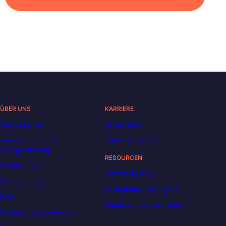
ÜBER UNS
KARRIERE
Wer ist Liora?
Unser Team
Finanzierung und
Stellenangebote
Preisgestaltung
RESOURCEN
Bewertungen
Decoded | Blog
Hausordnung
Berufsbeschreibungen
FAQ
DataScientest wird Liora
Datenschutzverordnung