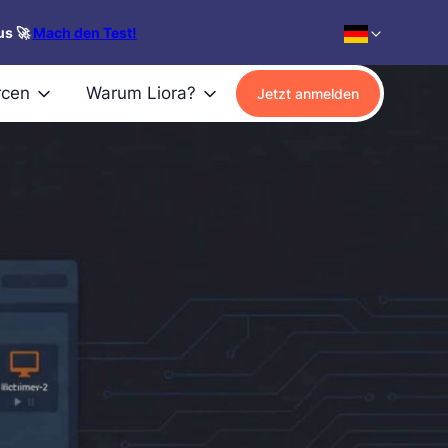
us 🚀
Mach den Test!
rcen
Warum Liora?
Jetzt anmelden