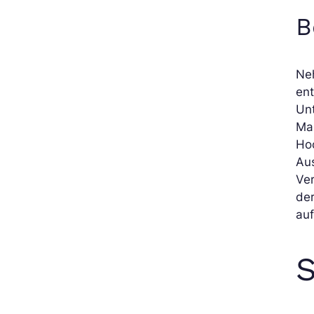
B
Neh
ent
Un
Ma
Ho
Aus
Ve
de
auf
S