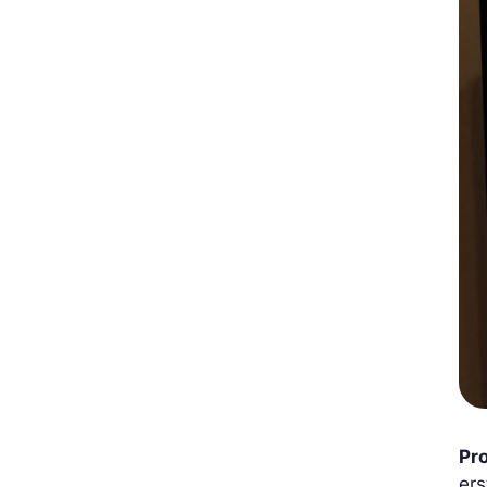
Pr
ers