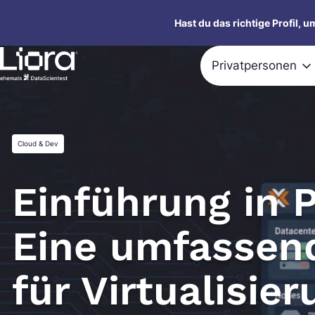
Zum
Hast du das richtige Profil, 
Inhalt
springen
Privatpersonen
Cloud & Dev
Einführung in 
Eine umfassen
für Virtualisie