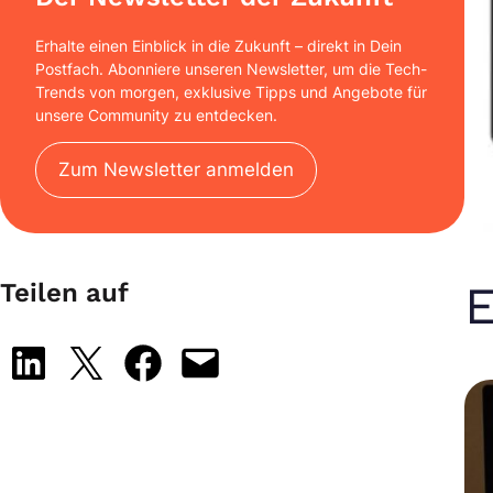
Erhalte einen Einblick in die Zukunft – direkt in Dein
Postfach. Abonniere unseren Newsletter, um die Tech-
Trends von morgen, exklusive Tipps und Angebote für
unsere Community zu entdecken.
Zum Newsletter anmelden
E
Teilen auf
Share on LinkedIn
Share on X
Share on Facebook
Email this Page