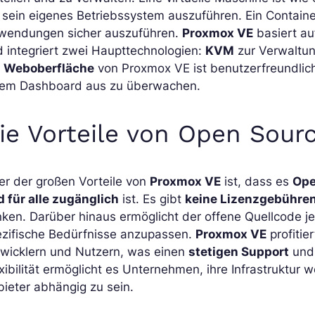
, sein eigenes Betriebssystem auszuführen. Ein Containe
wendungen sicher auszuführen.
Proxmox VE
basiert au
 integriert zwei Haupttechnologien:
KVM
zur Verwaltun
e
Weboberfläche
von Proxmox VE ist benutzerfreundlich
nem Dashboard aus zu überwachen.
ie Vorteile von Open Sour
er der großen Vorteile von
Proxmox VE
ist, dass es
Ope
 für alle zugänglich
ist. Es gibt
keine Lizenzgebühre
ken. Darüber hinaus ermöglicht der offene Quellcode j
ezifische Bedürfnisse anzupassen.
Proxmox VE
profitie
twicklern und Nutzern, was einen
stetigen Support
un
xibilität ermöglicht es Unternehmen, ihre Infrastruktu
ieter abhängig zu sein.