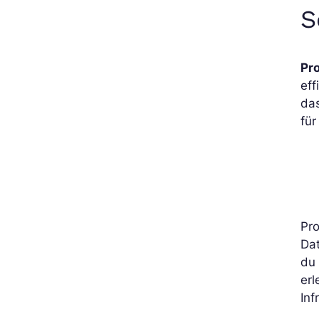
S
Pr
eff
da
für
Pr
Dat
du 
erl
Inf