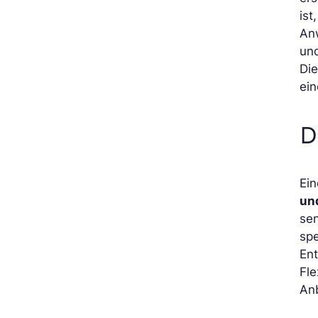
ist
An
und
Di
ei
D
Ein
und
sen
sp
En
Fle
Anb