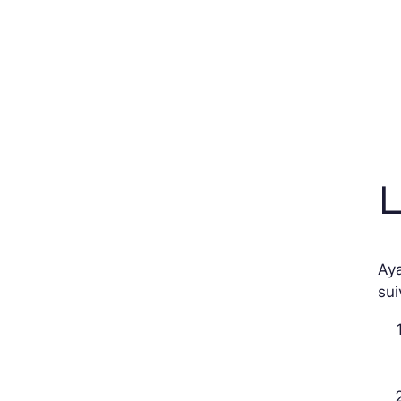
L
Aya
sui