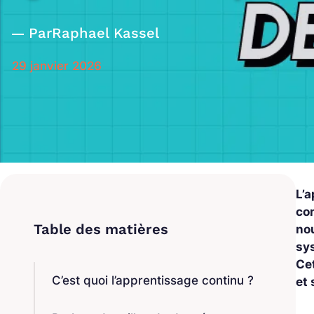
Par
Raphael Kassel
29 janvier 2026
L’a
co
no
sy
Cet
C’est quoi l’apprentissage continu ?
et