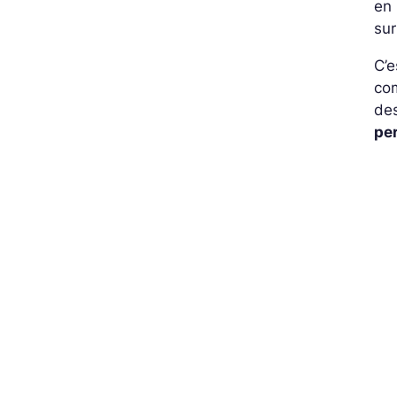
en 
sur
C’e
com
des
pe