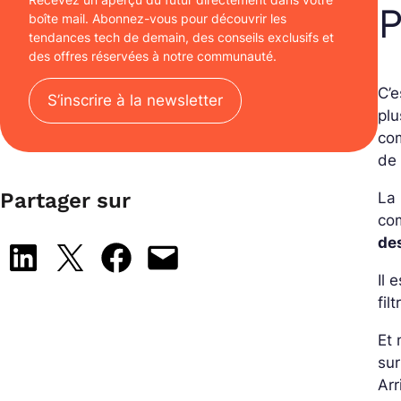
P
boîte mail. Abonnez-vous pour découvrir les
tendances tech de demain, des conseils exclusifs et
des offres réservées à notre communauté.
C’
S’inscrire à la newsletter
plu
com
de 
Partager sur
La 
com
des
Share on LinkedIn
Share on X
Share on Facebook
Email this Page
Il 
fil
Et 
sur
Arr