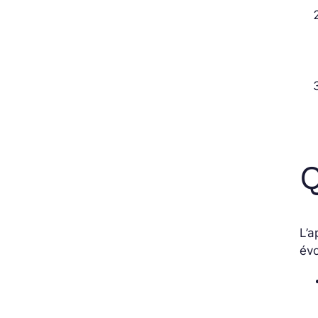
Q
L’a
év