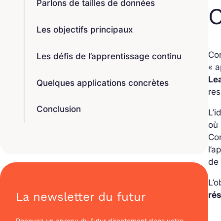
Parlons de tailles de données
C
Les objectifs principaux
Con
Les défis de l’apprentissage continu
« a
Le
Quelques applications concrètes
re
Conclusion
L’i
où
Con
l’a
de 
L’o
La newsletter du futur
rés
Recevez un aperçu du futur directement dans votre