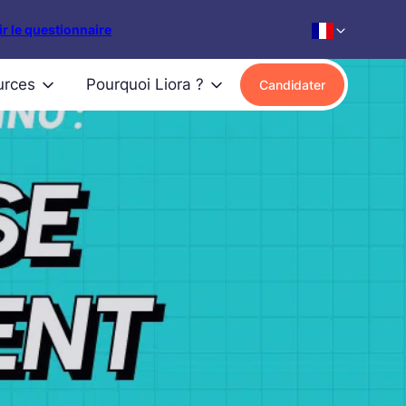
r le questionnaire
urces
Pourquoi Liora ?
Candidater