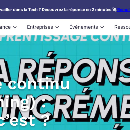
availler dans la Tech ? Découvrez la réponse en 2 minutes 🚀
Rempli
nance
Entreprises
Événements
Resso
e continu
ing) :
c’est ?