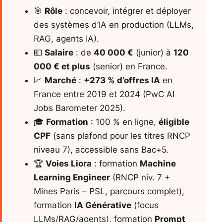
🎯
Rôle
: concevoir, intégrer et déployer
des systèmes d’IA en production (LLMs,
RAG, agents IA).
💶
Salaire
: de
40 000 €
(junior) à
120
000 € et plus
(senior) en France.
📈
Marché
:
+273 % d’offres IA
en
France entre 2019 et 2024 (PwC AI
Jobs Barometer 2025).
🎓
Formation
: 100 % en ligne,
éligible
CPF
(sans plafond pour les titres RNCP
niveau 7), accessible sans Bac+5.
🏆
Voies Liora
: formation
Machine
Learning Engineer
(RNCP niv. 7 +
Mines Paris – PSL, parcours complet),
formation
IA Générative
(focus
LLMs/RAG/agents), formation
Prompt