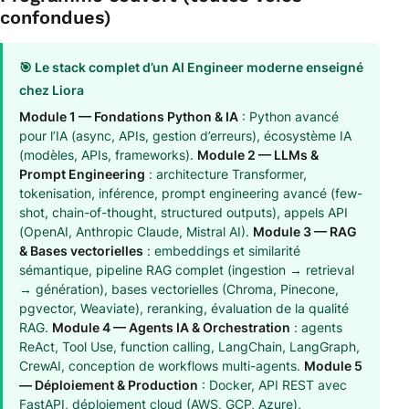
confondues)
🎯 Le stack complet d’un AI Engineer moderne enseigné
chez Liora
Module 1 — Fondations Python & IA
: Python avancé
pour l’IA (async, APIs, gestion d’erreurs), écosystème IA
(modèles, APIs, frameworks).
Module 2 — LLMs &
Prompt Engineering
: architecture Transformer,
tokenisation, inférence, prompt engineering avancé (few-
shot, chain-of-thought, structured outputs), appels API
(OpenAI, Anthropic Claude, Mistral AI).
Module 3 — RAG
& Bases vectorielles
: embeddings et similarité
sémantique, pipeline RAG complet (ingestion → retrieval
→ génération), bases vectorielles (Chroma, Pinecone,
pgvector, Weaviate), reranking, évaluation de la qualité
RAG.
Module 4 — Agents IA & Orchestration
: agents
ReAct, Tool Use, function calling, LangChain, LangGraph,
CrewAI, conception de workflows multi-agents.
Module 5
— Déploiement & Production
: Docker, API REST avec
FastAPI, déploiement cloud (AWS, GCP, Azure),