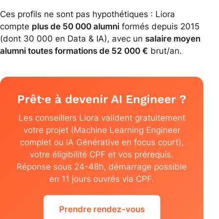
Ces profils ne sont pas hypothétiques : Liora
compte
plus de 50 000 alumni
formés depuis 2015
(dont 30 000 en Data & IA), avec un
salaire moyen
alumni toutes formations de 52 000 €
brut/an.
Prêt·e à devenir AI Engineer ?
Les conseillers Liora valident gratuitement
votre projet (Machine Learning Engineer
complet ou IA Générative en focus court),
votre éligibilité CPF et vos prérequis.
Réponse sous 24-48h, démarrage possible
en 11 jours ouvrés via CPF.
Prendre rendez-vous